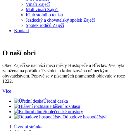
Vinaři Zaječí
Malí vinaři Zaječí
Klub stolního tenisu
Jezdecký a chovatelský spolek Zaječí
Spolek rodičů Zaječí
Kontakt
O naší obci
Obec Zaječí se nachází mezi městy Hustopeče a Břeclav. Ves byla
založena na počátku 13.století a kolonizována německým
obyvatelstvem. Poprvé se v písemných pramenech objevuje v roce
1222.
Více
Úřední deska
Hlášení rozhlasu
Společenské prostory
Odpadové hospodářství
Úvodní stránka