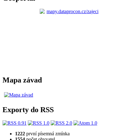
Mapa závad
Exporty do RSS
1222
první písemná zmínka
1554
počet obyvatel