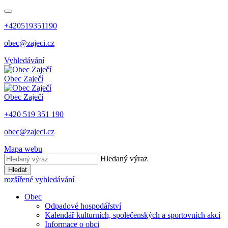
+420519351190
obec@zajeci.cz
Vyhledávání
Obec
Zaječí
Obec
Zaječí
+420 519 351 190
obec@zajeci.cz
Mapa webu
Hledaný výraz
Hledat
rozšířené vyhledávání
Obec
Odpadové hospodářství
Kalendář kulturních, společenských a sportovních akcí
Informace o obci