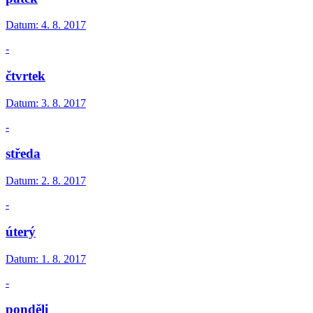
Datum:
4. 8. 2017
-
čtvrtek
Datum:
3. 8. 2017
-
středa
Datum:
2. 8. 2017
-
úterý
Datum:
1. 8. 2017
-
ponděli