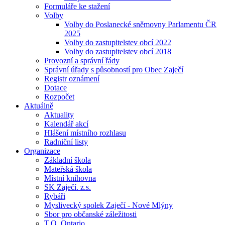
Formuláře ke stažení
Volby
Volby do Poslanecké sněmovny Parlamentu ČR
2025
Volby do zastupitelstev obcí 2022
Volby do zastupitelstev obcí 2018
Provozní a správní řády
Správní úřady s působností pro Obec Zaječí
Registr oznámení
Dotace
Rozpočet
Aktuálně
Aktuality
Kalendář akcí
Hlášení místního rozhlasu
Radniční listy
Organizace
Základní škola
Mateřská škola
Místní knihovna
SK Zaječí. z.s.
Rybáři
Myslivecký spolek Zaječí - Nové Mlýny
Sbor pro občanské záležitosti
T.O. Ontario