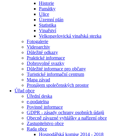
Historie
Památky
Ulice
Územní plán
Statistika
Vinařství
Velkopavlovická vinařská stezka
Fotogalerie
Videoarchiv
Důležité odkazy
Praktické informace
Dobrovolné svazky
Důležité informace pro občany
Turistické informační centrum
Mapa závad
Pronájem společenských prostor
Úřad obce
Úřední deska
e-podatelna
Povinné informace
GDPR - zásady ochrany osobních údajů
Obecně závazné vyhlášky a nařízení obce
Zastupitelstvo obce
Rada obce
Hospodářská komise 2014 - 2018