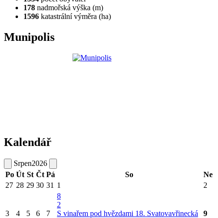
178
nadmořská výška (m)
1596
katastrální výměra (ha)
Munipolis
Kalendář
Srpen
2026
Po
Út
St
Čt
Pá
So
Ne
27
28
29
30
31
1
2
8
2
3
4
5
6
7
S vinařem pod hvězdami
18. Svatovavřinecká
9