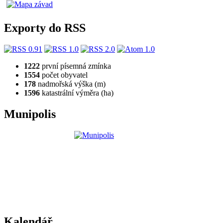
Exporty do RSS
1222
první písemná zmínka
1554
počet obyvatel
178
nadmořská výška (m)
1596
katastrální výměra (ha)
Munipolis
Kalendář