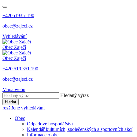
+420519351190
obec@zajeci.cz
Vyhledávání
Obec
Zaječí
Obec
Zaječí
+420 519 351 190
obec@zajeci.cz
Mapa webu
Hledaný výraz
Hledat
rozšířené vyhledávání
Obec
Odpadové hospodářství
Kalendář kulturních, společenských a sportovních akcí
Informace o obci