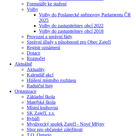
Formuláře ke stažení
Volby
Volby do Poslanecké sněmovny Parlamentu ČR
2025
Volby do zastupitelstev obcí 2022
Volby do zastupitelstev obcí 2018
Provozní a správní řády
Správní úřady s působností pro Obec Zaječí
Registr oznámení
Dotace
Rozpočet
Aktuálně
Aktuality
Kalendář akcí
Hlášení místního rozhlasu
Radniční listy
Organizace
Základní škola
Mateřská škola
Místní knihovna
SK Zaječí. z.s.
Rybáři
Myslivecký spolek Zaječí - Nové Mlýny
Sbor pro občanské záležitosti
T.O. Ontario