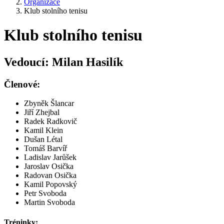
Organizace
Klub stolního tenisu
Klub stolního tenisu
Vedoucí: Milan Hasilík
Členové:
Zbyněk Šlancar
Jiří Zhejbal
Radek Radkovič
Kamil Klein
Dušan Létal
Tomáš Barvíř
Ladislav Jarůšek
Jaroslav Osička
Radovan Osička
Kamil Popovský
Petr Svoboda
Martin Svoboda
Tréninky: