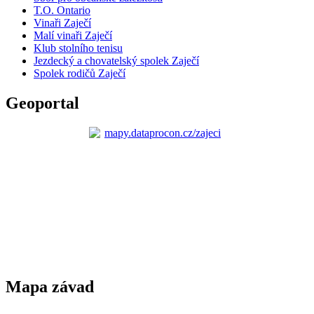
T.O. Ontario
Vinaři Zaječí
Malí vinaři Zaječí
Klub stolního tenisu
Jezdecký a chovatelský spolek Zaječí
Spolek rodičů Zaječí
Geoportal
Mapa závad