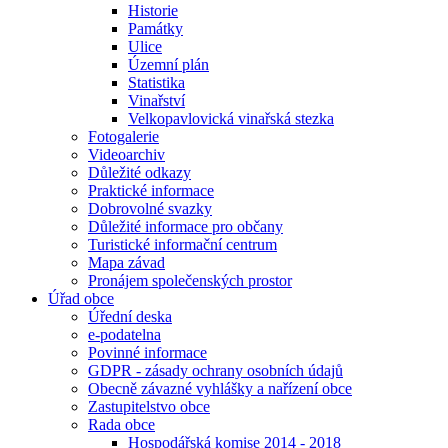
Historie
Památky
Ulice
Územní plán
Statistika
Vinařství
Velkopavlovická vinařská stezka
Fotogalerie
Videoarchiv
Důležité odkazy
Praktické informace
Dobrovolné svazky
Důležité informace pro občany
Turistické informační centrum
Mapa závad
Pronájem společenských prostor
Úřad obce
Úřední deska
e-podatelna
Povinné informace
GDPR - zásady ochrany osobních údajů
Obecně závazné vyhlášky a nařízení obce
Zastupitelstvo obce
Rada obce
Hospodářská komise 2014 - 2018