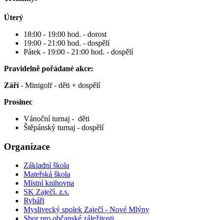
Úterý
18:00 - 19:00 hod. - dorost
19:00 - 21:00 hod. - dospělí
Pátek - 19:00 - 21:00 hod. - dospělí
Pravidelně pořádané akce:
Září
- Minigolf - děti + dospělí
Prosinec
Vánoční turnaj - děti
Štěpánský turnaj - dospělí
Organizace
Základní škola
Mateřská škola
Místní knihovna
SK Zaječí. z.s.
Rybáři
Myslivecký spolek Zaječí - Nové Mlýny
Sbor pro občanské záležitosti