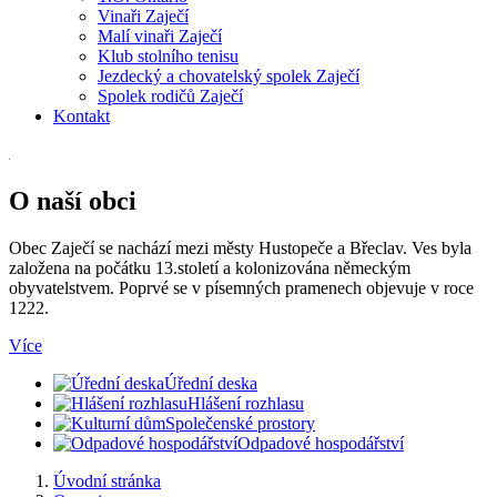
Vinaři Zaječí
Malí vinaři Zaječí
Klub stolního tenisu
Jezdecký a chovatelský spolek Zaječí
Spolek rodičů Zaječí
Kontakt
O naší obci
Obec Zaječí se nachází mezi městy Hustopeče a Břeclav. Ves byla
založena na počátku 13.století a kolonizována německým
obyvatelstvem. Poprvé se v písemných pramenech objevuje v roce
1222.
Více
Úřední deska
Hlášení rozhlasu
Společenské prostory
Odpadové hospodářství
Úvodní stránka