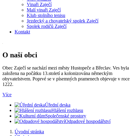
Vinaři Zaječí
Malí vinaři Zaječí
Klub stolního tenisu
Jezdecký a chovatelský spolek Zaječí
Spolek rodičů Zaječí
Kontakt
O naší obci
Obec Zaječí se nachází mezi městy Hustopeče a Břeclav. Ves byla
založena na počátku 13.století a kolonizována německým
obyvatelstvem. Poprvé se v písemných pramenech objevuje v roce
1222.
Více
Úřední deska
Hlášení rozhlasu
Společenské prostory
Odpadové hospodářství
Úvodní stránka