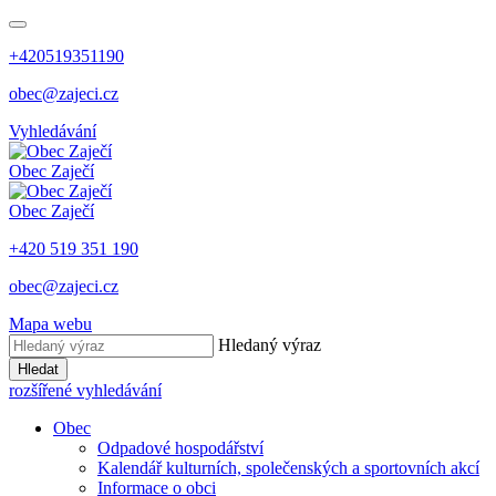
+420519351190
obec@zajeci.cz
Vyhledávání
Obec
Zaječí
Obec
Zaječí
+420 519 351 190
obec@zajeci.cz
Mapa webu
Hledaný výraz
Hledat
rozšířené vyhledávání
Obec
Odpadové hospodářství
Kalendář kulturních, společenských a sportovních akcí
Informace o obci