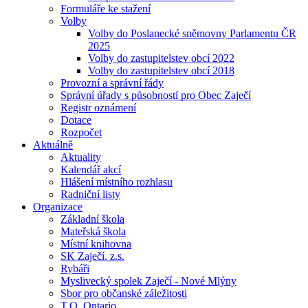
Formuláře ke stažení
Volby
Volby do Poslanecké sněmovny Parlamentu ČR
2025
Volby do zastupitelstev obcí 2022
Volby do zastupitelstev obcí 2018
Provozní a správní řády
Správní úřady s působností pro Obec Zaječí
Registr oznámení
Dotace
Rozpočet
Aktuálně
Aktuality
Kalendář akcí
Hlášení místního rozhlasu
Radniční listy
Organizace
Základní škola
Mateřská škola
Místní knihovna
SK Zaječí. z.s.
Rybáři
Myslivecký spolek Zaječí - Nové Mlýny
Sbor pro občanské záležitosti
T.O. Ontario