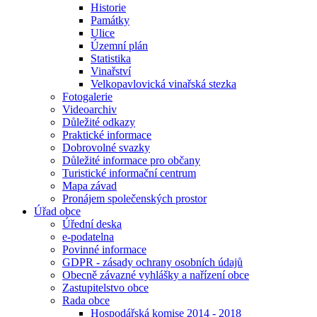
Historie
Památky
Ulice
Územní plán
Statistika
Vinařství
Velkopavlovická vinařská stezka
Fotogalerie
Videoarchiv
Důležité odkazy
Praktické informace
Dobrovolné svazky
Důležité informace pro občany
Turistické informační centrum
Mapa závad
Pronájem společenských prostor
Úřad obce
Úřední deska
e-podatelna
Povinné informace
GDPR - zásady ochrany osobních údajů
Obecně závazné vyhlášky a nařízení obce
Zastupitelstvo obce
Rada obce
Hospodářská komise 2014 - 2018