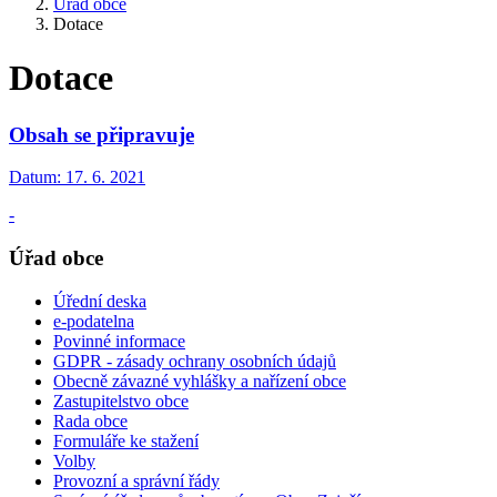
Úřad obce
Dotace
Dotace
Obsah se připravuje
Datum:
17. 6. 2021
-
Úřad obce
Úřední deska
e-podatelna
Povinné informace
GDPR - zásady ochrany osobních údajů
Obecně závazné vyhlášky a nařízení obce
Zastupitelstvo obce
Rada obce
Formuláře ke stažení
Volby
Provozní a správní řády