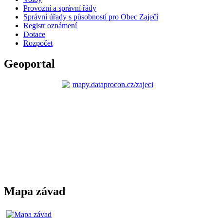
Provozní a správní řády
Správní úřady s působností pro Obec Zaječí
Registr oznámení
Dotace
Rozpočet
Geoportal
Mapa závad