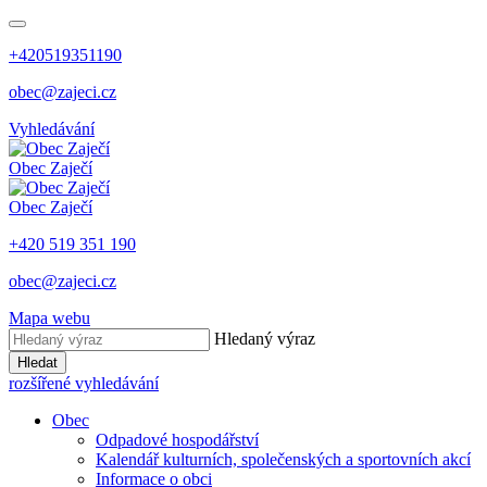
+420519351190
obec@zajeci.cz
Vyhledávání
Obec
Zaječí
Obec
Zaječí
+420 519 351 190
obec@zajeci.cz
Mapa webu
Hledaný výraz
Hledat
rozšířené vyhledávání
Obec
Odpadové hospodářství
Kalendář kulturních, společenských a sportovních akcí
Informace o obci