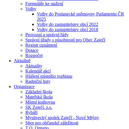
Formuláře ke stažení
Volby
Volby do Poslanecké sněmovny Parlamentu ČR
2025
Volby do zastupitelstev obcí 2022
Volby do zastupitelstev obcí 2018
Provozní a správní řády
Správní úřady s působností pro Obec Zaječí
Registr oznámení
Dotace
Rozpočet
Aktuálně
Aktuality
Kalendář akcí
Hlášení místního rozhlasu
Radniční listy
Organizace
Základní škola
Mateřská škola
Místní knihovna
SK Zaječí. z.s.
Rybáři
Myslivecký spolek Zaječí - Nové Mlýny
Sbor pro občanské záležitosti
T.O. Ontario