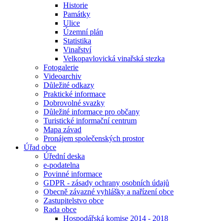
Historie
Památky
Ulice
Územní plán
Statistika
Vinařství
Velkopavlovická vinařská stezka
Fotogalerie
Videoarchiv
Důležité odkazy
Praktické informace
Dobrovolné svazky
Důležité informace pro občany
Turistické informační centrum
Mapa závad
Pronájem společenských prostor
Úřad obce
Úřední deska
e-podatelna
Povinné informace
GDPR - zásady ochrany osobních údajů
Obecně závazné vyhlášky a nařízení obce
Zastupitelstvo obce
Rada obce
Hospodářská komise 2014 - 2018