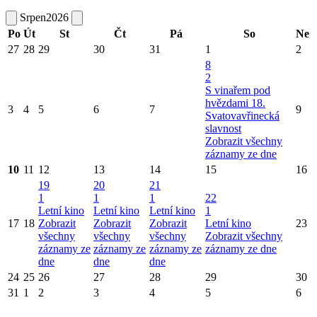
Srpen
2026
Po
Út
St
Čt
Pá
So
Ne
27
28
29
30
31
1
2
8
2
S vinařem pod
hvězdami
18.
3
4
5
6
7
9
Svatovavřinecká
slavnost
Zobrazit všechny
záznamy ze dne
10
11
12
13
14
15
16
19
20
21
1
1
1
22
Letní kino
Letní kino
Letní kino
1
17
18
Zobrazit
Zobrazit
Zobrazit
Letní kino
23
všechny
všechny
všechny
Zobrazit všechny
záznamy ze
záznamy ze
záznamy ze
záznamy ze dne
dne
dne
dne
24
25
26
27
28
29
30
31
1
2
3
4
5
6