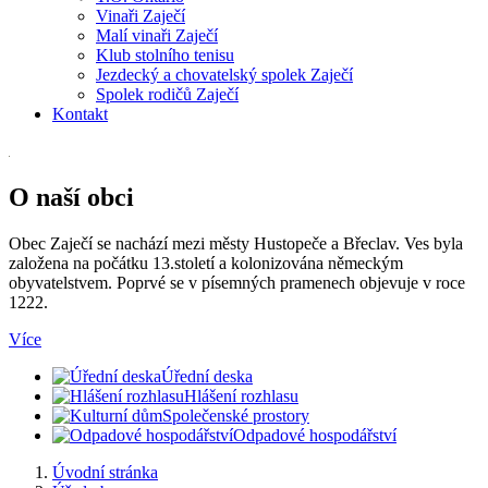
Vinaři Zaječí
Malí vinaři Zaječí
Klub stolního tenisu
Jezdecký a chovatelský spolek Zaječí
Spolek rodičů Zaječí
Kontakt
O naší obci
Obec Zaječí se nachází mezi městy Hustopeče a Břeclav. Ves byla
založena na počátku 13.století a kolonizována německým
obyvatelstvem. Poprvé se v písemných pramenech objevuje v roce
1222.
Více
Úřední deska
Hlášení rozhlasu
Společenské prostory
Odpadové hospodářství
Úvodní stránka