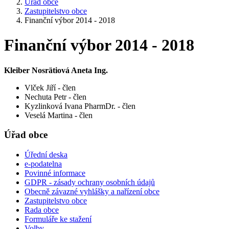
Úřad obce
Zastupitelstvo obce
Finanční výbor 2014 - 2018
Finanční výbor 2014 - 2018
Kleiber Nosrätiová Aneta Ing.
Vlček Jiří - člen
Nechuta Petr - člen
Kyzlinková Ivana PharmDr. - člen
Veselá Martina - člen
Úřad obce
Úřední deska
e-podatelna
Povinné informace
GDPR - zásady ochrany osobních údajů
Obecně závazné vyhlášky a nařízení obce
Zastupitelstvo obce
Rada obce
Formuláře ke stažení
Volby