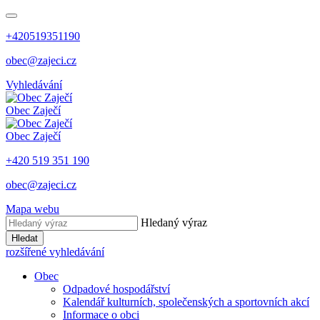
+420519351190
obec@zajeci.cz
Vyhledávání
Obec
Zaječí
Obec
Zaječí
+420 519 351 190
obec@zajeci.cz
Mapa webu
Hledaný výraz
Hledat
rozšířené vyhledávání
Obec
Odpadové hospodářství
Kalendář kulturních, společenských a sportovních akcí
Informace o obci