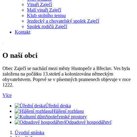
Vinaři Zaječí
Malí vinaři Zaječí
Klub stolního tenisu
Jezdecký a chovatelský spolek Zaječí
Spolek rodičů Zaječí
Kontakt
O naší obci
Obec Zaječí se nachází mezi městy Hustopeče a Břeclav. Ves byla
založena na počátku 13.století a kolonizována německým
obyvatelstvem. Poprvé se v písemných pramenech objevuje v roce
1222.
Více
Úřední deska
Hlášení rozhlasu
Společenské prostory
Odpadové hospodářství
Úvodní stránka