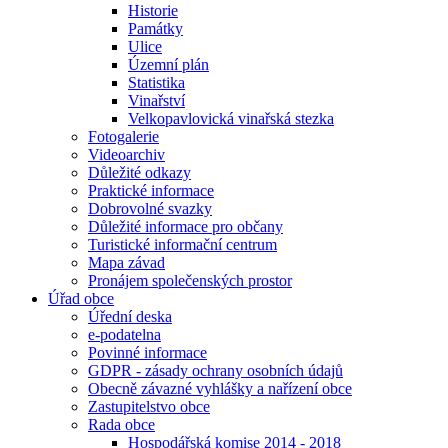
Historie
Památky
Ulice
Územní plán
Statistika
Vinařství
Velkopavlovická vinařská stezka
Fotogalerie
Videoarchiv
Důležité odkazy
Praktické informace
Dobrovolné svazky
Důležité informace pro občany
Turistické informační centrum
Mapa závad
Pronájem společenských prostor
Úřad obce
Úřední deska
e-podatelna
Povinné informace
GDPR - zásady ochrany osobních údajů
Obecně závazné vyhlášky a nařízení obce
Zastupitelstvo obce
Rada obce
Hospodářská komise 2014 - 2018