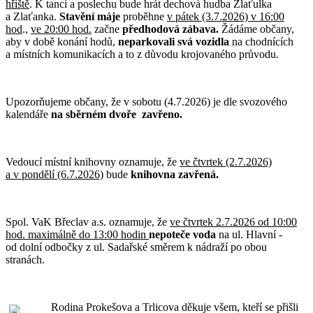
hřiště
. K tanci a poslechu bude hrát dechová hudba Zlaťulka
a Zlaťanka.
Stavění máje
proběhne
v pátek (3.7.2026) v 16:00
hod
.,
ve 20:00 hod.
začne
předhodová zábava
.
Žádáme občany,
aby v době konání hodů,
neparkovali svá vozidla
na chodnících
a místních komunikacích a to z důvodu krojovaného průvodu.
Upozorňujeme občany, že v sobotu (4.7.2026) je dle svozového
kalendáře
na sběrném dvoře
zavřeno.
Vedoucí místní knihovny oznamuje, že
ve čtvrtek (2.7.2026)
a v pondělí (6.7.2026)
bude
knihovna zavřená.
Spol. VaK Břeclav a.s. oznamuje, že
ve čtvrtek 2.7.2026 od 10:00
hod. maximálně do 13:00 hodin
nepoteče voda
na ul. Hlavní -
od dolní odbočky z ul. Sadařské směrem k nádraží po obou
stranách.
Rodina Prokešova a Trlicova děkuje všem, kteří se přišli