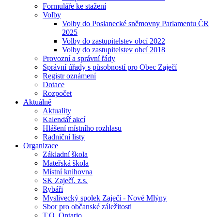
Formuláře ke stažení
Volby
Volby do Poslanecké sněmovny Parlamentu ČR
2025
Volby do zastupitelstev obcí 2022
Volby do zastupitelstev obcí 2018
Provozní a správní řády
Správní úřady s působností pro Obec Zaječí
Registr oznámení
Dotace
Rozpočet
Aktuálně
Aktuality
Kalendář akcí
Hlášení místního rozhlasu
Radniční listy
Organizace
Základní škola
Mateřská škola
Místní knihovna
SK Zaječí. z.s.
Rybáři
Myslivecký spolek Zaječí - Nové Mlýny
Sbor pro občanské záležitosti
T.O. Ontario