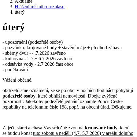
Aktuálně
Hlášení místního rozhlasu
úterý
úterý
- upozornění (podezřelé osoby)
- pozvánka- krojované hody + stavění máje + předhod.zábava
- sběrný dvůr - 4.7.2026 zavřeno
- knihovna - 2.7.+ 6.7.2026 zavřeno
- odstávka vody - 2.7.2026 část obce
- poděkování
Vážení občané,
obdrželi jsme oznámení, že se po obci v nočních hodinách pohybují
podezřelé osoby
, které obhlíží nemovitosti. Dbejte zvýšené
pozornosti. Jakékoliv podezřelé jednání oznamte Policii České
republiky na telefonním čísle 158, popř. na obecní úřad. Děkujeme.
Zaječtí stárci a chasa Vás srdečně zvou na
krojované
hody
, které
se budou konat
tuto sobotu a neděli (4.7.-5.7.2026) v areálu dolního