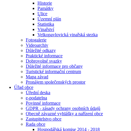
Historie
Památky
Ulice
Územní plán
Statistika
Vinařství
Velkopavlovická vinařská stezka
Fotogalerie
Videoarchiv
Důležité odkazy
Praktické informace
Dobrovolné svazky
Důležité informace pro občany
Turistické informační centrum
Mapa závad
Pronájem společenských prostor
Úřad obce
Úřední deska
e-podatelna
Povinné informace
GDPR - zásady ochrany osobních údajů
Obecně závazné vyhlášky a nařízení obce
Zastupitelstvo obce
Rada obce
Hospodářská komise 2014 - 2018