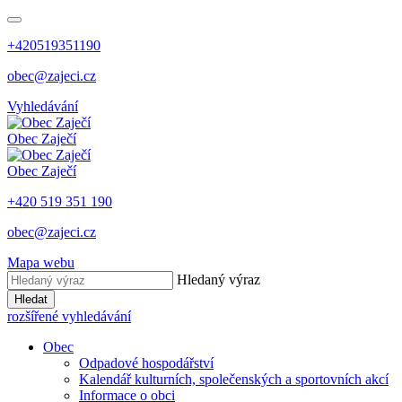
+420519351190
obec@zajeci.cz
Vyhledávání
Obec
Zaječí
Obec
Zaječí
+420 519 351 190
obec@zajeci.cz
Mapa webu
Hledaný výraz
Hledat
rozšířené vyhledávání
Obec
Odpadové hospodářství
Kalendář kulturních, společenských a sportovních akcí
Informace o obci