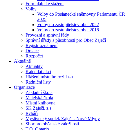
Formuláře ke stažení
Volby
Volby do Poslanecké sněmovny Parlamentu ČR
2025
Volby do zastupitelstev obcí 2022
Volby do zastupitelstev obcí 2018
Provozní a správní řády
Správní úřady s působností pro Obec Zaječí
Registr oznámení
Dotace
Rozpočet
Aktuálně
Aktuality
Kalendář akcí
Hlášení místního rozhlasu
Radniční listy
Organizace
Základní škola
Mateřská škola
Místní knihovna
SK Zaječí. z.s.
Rybáři
Myslivecký spolek Zaječí - Nové Mlýny
Sbor pro občanské záležitosti
T.O. Ontario