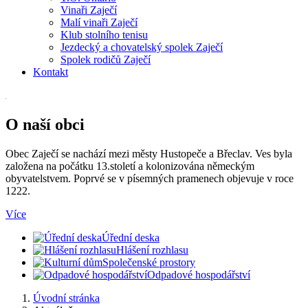
Vinaři Zaječí
Malí vinaři Zaječí
Klub stolního tenisu
Jezdecký a chovatelský spolek Zaječí
Spolek rodičů Zaječí
Kontakt
O naší obci
Obec Zaječí se nachází mezi městy Hustopeče a Břeclav. Ves byla
založena na počátku 13.století a kolonizována německým
obyvatelstvem. Poprvé se v písemných pramenech objevuje v roce
1222.
Více
Úřední deska
Hlášení rozhlasu
Společenské prostory
Odpadové hospodářství
Úvodní stránka