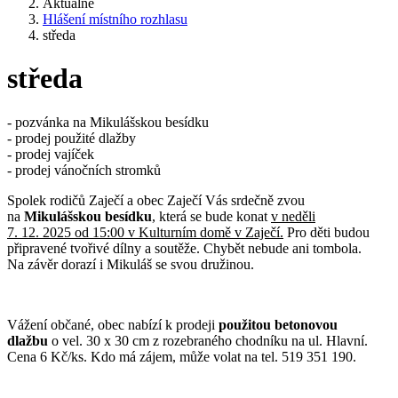
Aktuálně
Hlášení místního rozhlasu
středa
středa
- pozvánka na Mikulášskou besídku
- prodej použité dlažby
- prodej vajíček
- prodej vánočních stromků
Spolek rodičů Zaječí a obec Zaječí Vás srdečně zvou
na
Mikulášskou besídku
, která se bude konat
v neděli
7. 12. 2025 od 15:00 v Kulturním domě v Zaječí.
Pro děti budou
připravené tvořivé dílny a soutěže. Chybět nebude ani tombola.
Na závěr dorazí i Mikuláš se svou družinou.
Vážení občané, obec nabízí k prodeji
použitou betonovou
dlažbu
o vel. 30 x 30 cm z rozebraného chodníku na ul. Hlavní.
Cena 6 Kč/ks. Kdo má zájem, může volat na tel. 519 351 190.