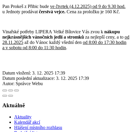
Pan Prokeš z Přibic bude
ve čtvrtek (4.12.2025) od 9 do 9.30 hod.
u Jednoty prodávat
čerstvá vejce.
Cena za proložku je 160 Kč.
Vinařské potřeby LIPERA Velké Bílovice Vás zvou k
nákupu
nejkrásnějších vánočních jedlí a stromků
za nejlepší ceny, a to
od
28.11.2025
až do Vánoc každý všední den
od 8:00 do 17:30 hodin
a v sobotu od 8:00 do 11:30 hodin
.
Datum vložení:
3. 12. 2025 17:39
Datum poslední aktualizace:
3. 12. 2025 17:39
Autor:
Správce Webu
Aktuálně
Aktuality
Kalendář akcí
Hlášení místního rozhlasu