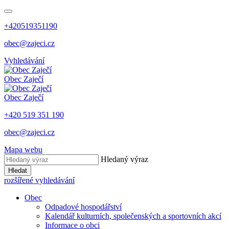
+420519351190
obec@zajeci.cz
Vyhledávání
Obec
Zaječí
Obec
Zaječí
+420 519 351 190
obec@zajeci.cz
Mapa webu
Hledaný výraz
Hledat
rozšířené vyhledávání
Obec
Odpadové hospodářství
Kalendář kulturních, společenských a sportovních akcí
Informace o obci