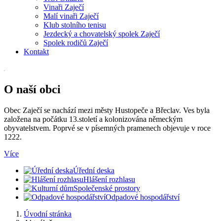
Vinaři Zaječí
Malí vinaři Zaječí
Klub stolního tenisu
Jezdecký a chovatelský spolek Zaječí
Spolek rodičů Zaječí
Kontakt
O naší obci
Obec Zaječí se nachází mezi městy Hustopeče a Břeclav. Ves byla
založena na počátku 13.století a kolonizována německým
obyvatelstvem. Poprvé se v písemných pramenech objevuje v roce
1222.
Více
Úřední deska
Hlášení rozhlasu
Společenské prostory
Odpadové hospodářství
Úvodní stránka