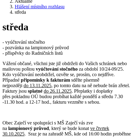
Aktuálně
Hlášení místního rozhlasu
středa
středa
- vyúčtování stočného
- pozvánka na lampionový průvod
- příspěvky do Radničních listů
Vážení občané, všichni jste již obdrželi do Vašich schránek nebo
mailovou poštou
vyúčtování
stočného
za období 10/24-09/25.
Kdo vyúčtování neobdržel, ozvěte se, prosím, co nejdříve.
Případné
připomínky k fakturám
sdělte písemně
nejpozději
do 13.11.2025
, po tomto datu na ně nebude brán zřetel.
Faktury jsou
splatné
do 26.11.2025
. Přeplatky i doplatky
přes pokladnu OÚ budou probíhat každé pondělí a středu 7.30
-11.30 hod. a 12-17 hod., fakturu vezměte s sebou.
Obec Zaječí ve spolupráci s MŠ Zaječí vás zve
na
lampionový průvod
, který se bude konat
ve čtvrtek
30.10.2025
. Sraz je na zahradě MŠ, kde od 16:00 hodin proběhne