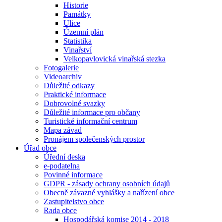
Historie
Památky
Ulice
Územní plán
Statistika
Vinařství
Velkopavlovická vinařská stezka
Fotogalerie
Videoarchiv
Důležité odkazy
Praktické informace
Dobrovolné svazky
Důležité informace pro občany
Turistické informační centrum
Mapa závad
Pronájem společenských prostor
Úřad obce
Úřední deska
e-podatelna
Povinné informace
GDPR - zásady ochrany osobních údajů
Obecně závazné vyhlášky a nařízení obce
Zastupitelstvo obce
Rada obce
Hospodářská komise 2014 - 2018