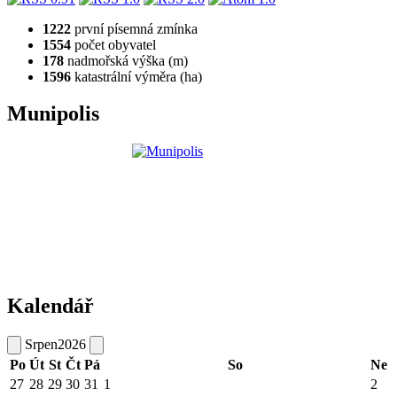
1222
první písemná zmínka
1554
počet obyvatel
178
nadmořská výška (m)
1596
katastrální výměra (ha)
Munipolis
Kalendář
Srpen
2026
Po
Út
St
Čt
Pá
So
Ne
27
28
29
30
31
1
2