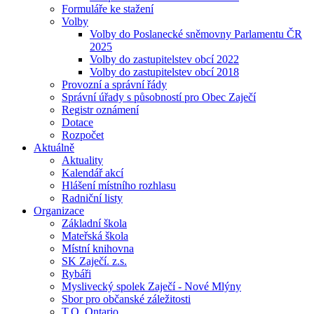
Formuláře ke stažení
Volby
Volby do Poslanecké sněmovny Parlamentu ČR
2025
Volby do zastupitelstev obcí 2022
Volby do zastupitelstev obcí 2018
Provozní a správní řády
Správní úřady s působností pro Obec Zaječí
Registr oznámení
Dotace
Rozpočet
Aktuálně
Aktuality
Kalendář akcí
Hlášení místního rozhlasu
Radniční listy
Organizace
Základní škola
Mateřská škola
Místní knihovna
SK Zaječí. z.s.
Rybáři
Myslivecký spolek Zaječí - Nové Mlýny
Sbor pro občanské záležitosti
T.O. Ontario