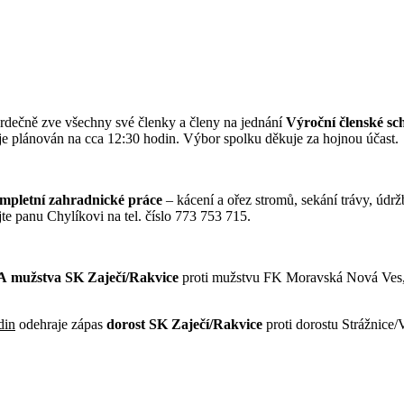
srdečně zve všechny své členky a členy na jednání
Výroční členské sc
je plánován na cca 12:30 hodin. Výbor spolku děkuje za hojnou účast.
mpletní zahradnické práce
– kácení a ořez stromů, sekání trávy, údrž
te panu Chylíkovi na tel. číslo 773 753 715.
 A
mužstva SK Zaječí/Rakvice
proti mužstvu FK Moravská Nová Ves, 
din
odehraje zápas
dorost SK Zaječí/Rakvice
proti dorostu Strážnic