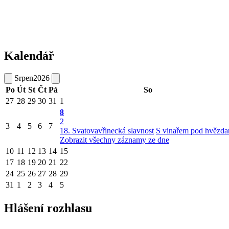
Kalendář
Srpen
2026
Po
Út
St
Čt
Pá
So
27
28
29
30
31
1
8
2
3
4
5
6
7
18. Svatovavřinecká slavnost
S vinařem pod hvězda
Zobrazit všechny záznamy ze dne
10
11
12
13
14
15
17
18
19
20
21
22
24
25
26
27
28
29
31
1
2
3
4
5
Hlášení rozhlasu