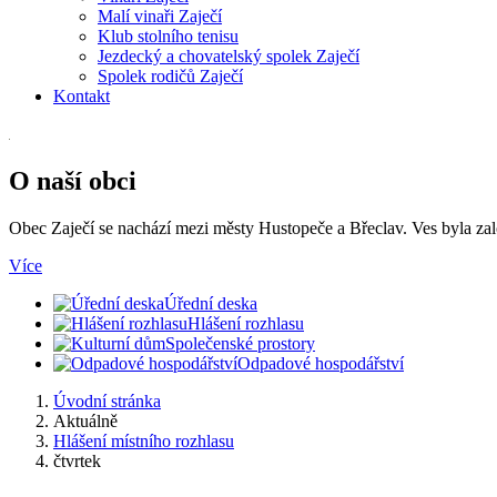
Malí vinaři Zaječí
Klub stolního tenisu
Jezdecký a chovatelský spolek Zaječí
Spolek rodičů Zaječí
Kontakt
O naší obci
Obec Zaječí se nachází mezi městy Hustopeče a Břeclav. Ves byla za
Více
Úřední deska
Hlášení rozhlasu
Společenské prostory
Odpadové hospodářství
Úvodní stránka
Aktuálně
Hlášení místního rozhlasu
čtvrtek