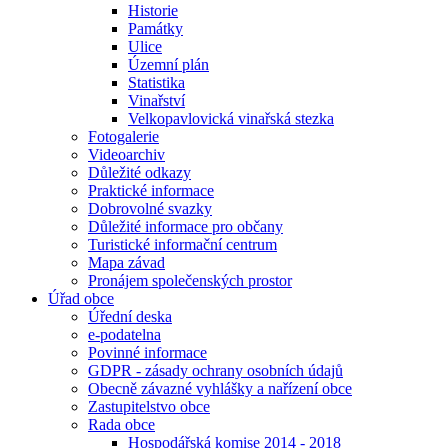
Historie
Památky
Ulice
Územní plán
Statistika
Vinařství
Velkopavlovická vinařská stezka
Fotogalerie
Videoarchiv
Důležité odkazy
Praktické informace
Dobrovolné svazky
Důležité informace pro občany
Turistické informační centrum
Mapa závad
Pronájem společenských prostor
Úřad obce
Úřední deska
e-podatelna
Povinné informace
GDPR - zásady ochrany osobních údajů
Obecně závazné vyhlášky a nařízení obce
Zastupitelstvo obce
Rada obce
Hospodářská komise 2014 - 2018