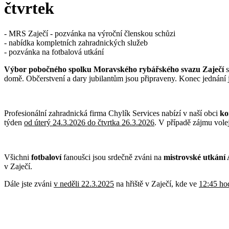
čtvrtek
- MRS Zaječí - pozvánka na výroční členskou schůzi
- nabídka kompletních zahradnických služeb
- pozvánka na fotbalová utkání
Výbor pobočného spolku Moravského rybářského svazu Zaječí
domě. Občerstvení a dary jubilantům jsou připraveny. Konec jednání 
Profesionální zahradnická firma Chylík Services nabízí v naší obci
ko
týden
od úterý 24.3.2026 do čtvrtka 26.3.2026
. V případě zájmu volej
Všichni
fotbaloví
fanoušci jsou srdečně zváni na
mistrovské utkání
v Zaječí.
Dále jste zváni
v neděli 22.3.2025
na hřiště v Zaječí, kde ve
12:45 ho