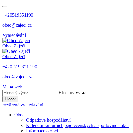
+420519351190
obec@zajeci.cz
Vyhledávání
Obec
Zaječí
Obec
Zaječí
+420 519 351 190
obec@zajeci.cz
Mapa webu
Hledaný výraz
Hledat
rozšířené vyhledávání
Obec
Odpadové hospodářství
Kalendář kulturních, společenských a sportovních akcí
Informace o obci