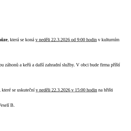
hůze
, která se koná
v neděli 22.3.2026 od 9:00 hodin
v kulturním
bu záhonů a keřů a další zahradní služby. V obci bude firma příští
které se uskuteční
v neděli 22.3.2026 v 15:00 hodin
na hřišti
e/Veselí B.