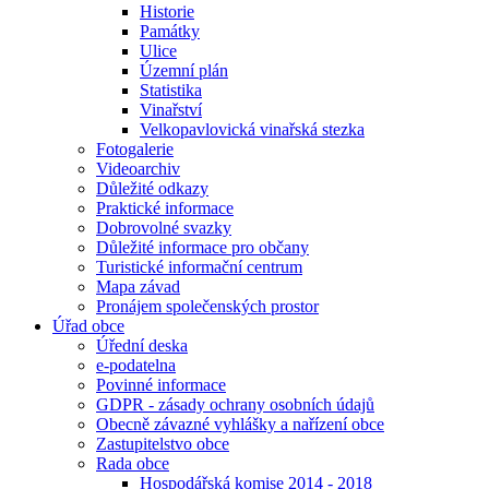
Historie
Památky
Ulice
Územní plán
Statistika
Vinařství
Velkopavlovická vinařská stezka
Fotogalerie
Videoarchiv
Důležité odkazy
Praktické informace
Dobrovolné svazky
Důležité informace pro občany
Turistické informační centrum
Mapa závad
Pronájem společenských prostor
Úřad obce
Úřední deska
e-podatelna
Povinné informace
GDPR - zásady ochrany osobních údajů
Obecně závazné vyhlášky a nařízení obce
Zastupitelstvo obce
Rada obce
Hospodářská komise 2014 - 2018