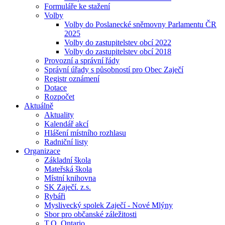
Formuláře ke stažení
Volby
Volby do Poslanecké sněmovny Parlamentu ČR
2025
Volby do zastupitelstev obcí 2022
Volby do zastupitelstev obcí 2018
Provozní a správní řády
Správní úřady s působností pro Obec Zaječí
Registr oznámení
Dotace
Rozpočet
Aktuálně
Aktuality
Kalendář akcí
Hlášení místního rozhlasu
Radniční listy
Organizace
Základní škola
Mateřská škola
Místní knihovna
SK Zaječí. z.s.
Rybáři
Myslivecký spolek Zaječí - Nové Mlýny
Sbor pro občanské záležitosti
T.O. Ontario