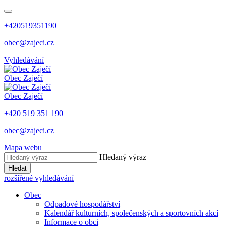
+420519351190
obec@zajeci.cz
Vyhledávání
Obec
Zaječí
Obec
Zaječí
+420 519 351 190
obec@zajeci.cz
Mapa webu
Hledaný výraz
Hledat
rozšířené vyhledávání
Obec
Odpadové hospodářství
Kalendář kulturních, společenských a sportovních akcí
Informace o obci