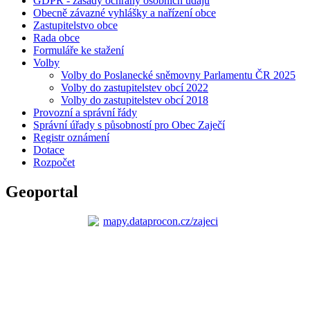
GDPR - zásady ochrany osobních údajů
Obecně závazné vyhlášky a nařízení obce
Zastupitelstvo obce
Rada obce
Formuláře ke stažení
Volby
Volby do Poslanecké sněmovny Parlamentu ČR 2025
Volby do zastupitelstev obcí 2022
Volby do zastupitelstev obcí 2018
Provozní a správní řády
Správní úřady s působností pro Obec Zaječí
Registr oznámení
Dotace
Rozpočet
Geoportal