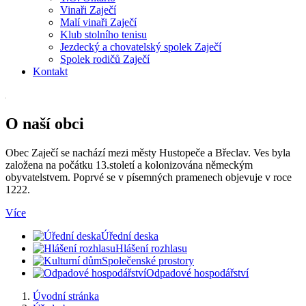
Vinaři Zaječí
Malí vinaři Zaječí
Klub stolního tenisu
Jezdecký a chovatelský spolek Zaječí
Spolek rodičů Zaječí
Kontakt
O naší obci
Obec Zaječí se nachází mezi městy Hustopeče a Břeclav. Ves byla
založena na počátku 13.století a kolonizována německým
obyvatelstvem. Poprvé se v písemných pramenech objevuje v roce
1222.
Více
Úřední deska
Hlášení rozhlasu
Společenské prostory
Odpadové hospodářství
Úvodní stránka