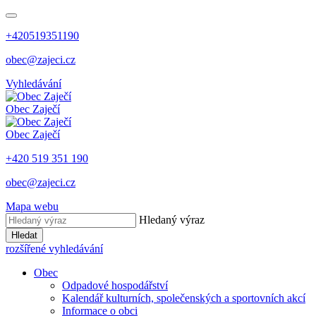
+420519351190
obec@zajeci.cz
Vyhledávání
Obec
Zaječí
Obec
Zaječí
+420 519 351 190
obec@zajeci.cz
Mapa webu
Hledaný výraz
Hledat
rozšířené vyhledávání
Obec
Odpadové hospodářství
Kalendář kulturních, společenských a sportovních akcí
Informace o obci