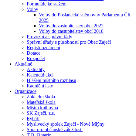
Formuláře ke stažení
Volby
Volby do Poslanecké sněmovny Parlamentu ČR
2025
Volby do zastupitelstev obcí 2022
Volby do zastupitelstev obcí 2018
Provozní a správní řády
Správní úřady s působností pro Obec Zaječí
Registr oznámení
Dotace
Rozpočet
Aktuálně
Aktuality
Kalendář akcí
Hlášení místního rozhlasu
Radniční listy
Organizace
Základní škola
Mateřská škola
Místní knihovna
SK Zaječí. z.s.
Rybáři
Myslivecký spolek Zaječí - Nové Mlýny
Sbor pro občanské záležitosti
T.O. Ontario