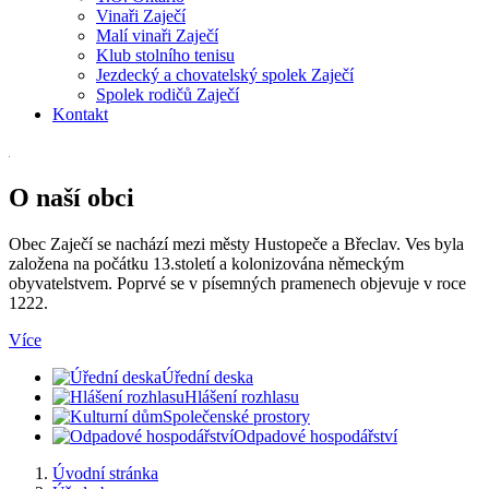
Vinaři Zaječí
Malí vinaři Zaječí
Klub stolního tenisu
Jezdecký a chovatelský spolek Zaječí
Spolek rodičů Zaječí
Kontakt
O naší obci
Obec Zaječí se nachází mezi městy Hustopeče a Břeclav. Ves byla
založena na počátku 13.století a kolonizována německým
obyvatelstvem. Poprvé se v písemných pramenech objevuje v roce
1222.
Více
Úřední deska
Hlášení rozhlasu
Společenské prostory
Odpadové hospodářství
Úvodní stránka