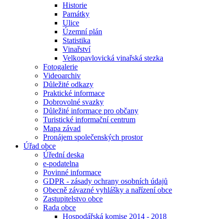
Historie
Památky
Ulice
Územní plán
Statistika
Vinařství
Velkopavlovická vinařská stezka
Fotogalerie
Videoarchiv
Důležité odkazy
Praktické informace
Dobrovolné svazky
Důležité informace pro občany
Turistické informační centrum
Mapa závad
Pronájem společenských prostor
Úřad obce
Úřední deska
e-podatelna
Povinné informace
GDPR - zásady ochrany osobních údajů
Obecně závazné vyhlášky a nařízení obce
Zastupitelstvo obce
Rada obce
Hospodářská komise 2014 - 2018