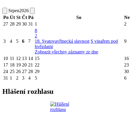
Srpen
2026
Po
Út
St
Čt
Pá
So
Ne
27
28
29
30
31
1
2
8
2
3
4
5
6
7
18. Svatovavřinecká slavnost
S vinařem pod
9
hvězdami
Zobrazit všechny záznamy ze dne
10
11
12
13
14
15
16
17
18
19
20
21
22
23
24
25
26
27
28
29
30
31
1
2
3
4
5
6
Hlášení rozhlasu