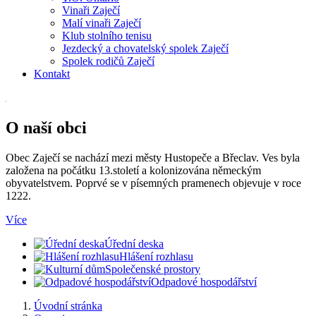
Vinaři Zaječí
Malí vinaři Zaječí
Klub stolního tenisu
Jezdecký a chovatelský spolek Zaječí
Spolek rodičů Zaječí
Kontakt
O naší obci
Obec Zaječí se nachází mezi městy Hustopeče a Břeclav. Ves byla
založena na počátku 13.století a kolonizována německým
obyvatelstvem. Poprvé se v písemných pramenech objevuje v roce
1222.
Více
Úřední deska
Hlášení rozhlasu
Společenské prostory
Odpadové hospodářství
Úvodní stránka