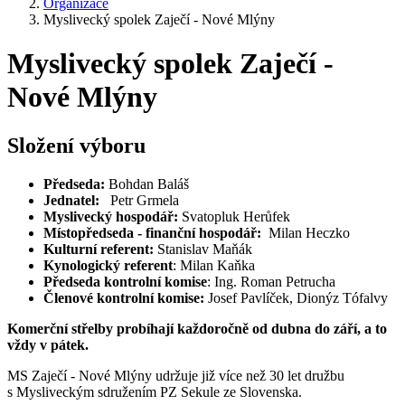
Organizace
Myslivecký spolek Zaječí - Nové Mlýny
Myslivecký spolek Zaječí -
Nové Mlýny
Složení výboru
Předseda:
Bohdan Baláš
Jednatel:
Petr Grmela
Myslivecký hospodář:
Svatopluk Herůfek
Místopředseda - finanční hospodář:
Milan Heczko
Kulturní referent:
Stanislav Maňák
Kynologický referent
: Milan Kaňka
Předseda kontrolní komise
: Ing. Roman Petrucha
Členové kontrolní komise:
Josef Pavlíček, Dionýz Tófalvy
Komerční střelby probíhají každoročně od dubna do září, a to
vždy v pátek.
MS Zaječí - Nové Mlýny udržuje již více než 30 let družbu
s Mysliveckým sdružením PZ Sekule ze Slovenska.