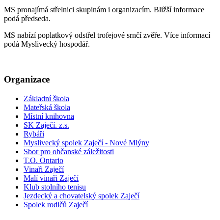
MS pronajímá střelnici skupinám i organizacím. Bližší informace
podá předseda.
MS nabízí poplatkový odstřel trofejové srnčí zvěře. Více informací
podá Myslivecký hospodář.
Organizace
Základní škola
Mateřská škola
Místní knihovna
SK Zaječí. z.s.
Rybáři
Myslivecký spolek Zaječí - Nové Mlýny
Sbor pro občanské záležitosti
T.O. Ontario
Vinaři Zaječí
Malí vinaři Zaječí
Klub stolního tenisu
Jezdecký a chovatelský spolek Zaječí
Spolek rodičů Zaječí