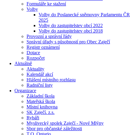
Formuláře ke stažení
Volby
Volby do Poslanecké sněmovny Parlamentu ČR
2025
Volby do zastupitelstev obcí 2022
Volby do zastupitelstev obcí 2018
Provozní a správní řády
Správní úřady s působností pro Obec Zaječí
Registr oznámení
Dotace
Rozpočet
Aktuálně
Aktuality
Kalendář akcí
Hlášení místního rozhlasu
Radniční listy
Organizace
Základní škola
Mateřská škola
Místní knihovna
SK Zaječí. z.s.
Rybáři
Myslivecký spolek Zaječí - Nové Mlýny
Sbor pro občanské záležitosti
T.O. Ontario