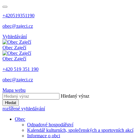
+420519351190
obec@zajeci.cz
Vyhledávání
Obec
Zaječí
Obec
Zaječí
+420 519 351 190
obec@zajeci.cz
Mapa webu
Hledaný výraz
Hledat
rozšířené vyhledávání
Obec
Odpadové hospodářství
Kalendář kulturních, společenských a sportovních akcí
Informace o obci