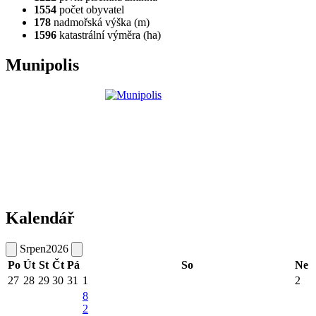
1554
počet obyvatel
178
nadmořská výška (m)
1596
katastrální výměra (ha)
Munipolis
Kalendář
Srpen
2026
Po
Út
St
Čt
Pá
So
Ne
27
28
29
30
31
1
2
8
2