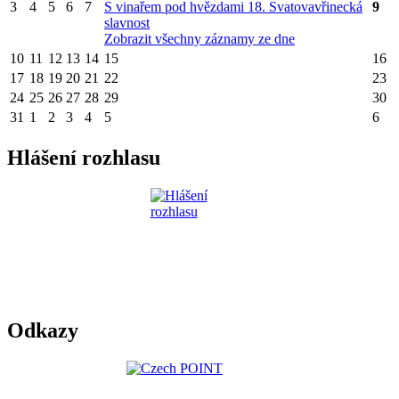
3
4
5
6
7
S vinařem pod hvězdami
18. Svatovavřinecká
9
slavnost
Zobrazit všechny záznamy ze dne
10
11
12
13
14
15
16
17
18
19
20
21
22
23
24
25
26
27
28
29
30
31
1
2
3
4
5
6
Hlášení rozhlasu
Odkazy