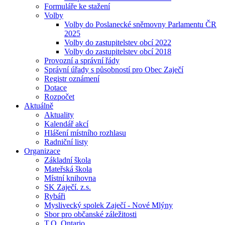
Formuláře ke stažení
Volby
Volby do Poslanecké sněmovny Parlamentu ČR
2025
Volby do zastupitelstev obcí 2022
Volby do zastupitelstev obcí 2018
Provozní a správní řády
Správní úřady s působností pro Obec Zaječí
Registr oznámení
Dotace
Rozpočet
Aktuálně
Aktuality
Kalendář akcí
Hlášení místního rozhlasu
Radniční listy
Organizace
Základní škola
Mateřská škola
Místní knihovna
SK Zaječí. z.s.
Rybáři
Myslivecký spolek Zaječí - Nové Mlýny
Sbor pro občanské záležitosti
T.O. Ontario