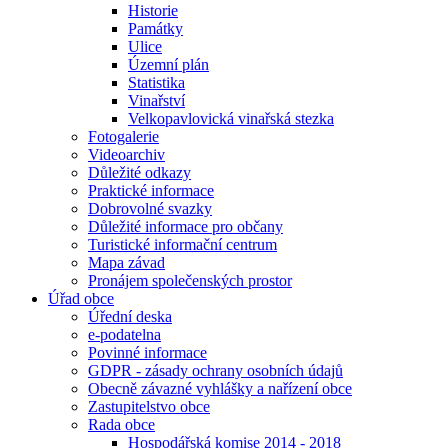
Historie
Památky
Ulice
Územní plán
Statistika
Vinařství
Velkopavlovická vinařská stezka
Fotogalerie
Videoarchiv
Důležité odkazy
Praktické informace
Dobrovolné svazky
Důležité informace pro občany
Turistické informační centrum
Mapa závad
Pronájem společenských prostor
Úřad obce
Úřední deska
e-podatelna
Povinné informace
GDPR - zásady ochrany osobních údajů
Obecně závazné vyhlášky a nařízení obce
Zastupitelstvo obce
Rada obce
Hospodářská komise 2014 - 2018