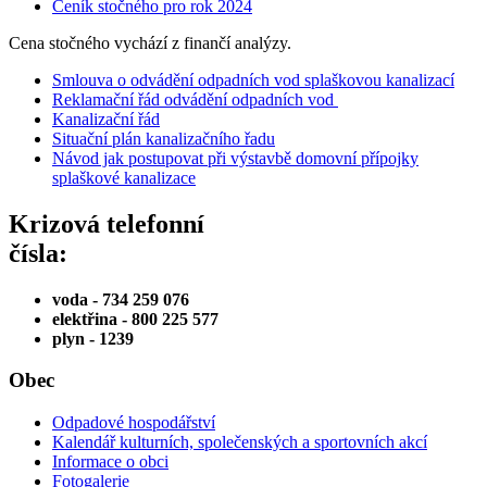
Ceník stočného pro rok 2024
Cena stočného vychází z finančí analýzy.
Smlouva o odvádění odpadních vod splaškovou kanalizací
Reklamační řád odvádění odpadních vod
Kanalizační řád
Situační plán kanalizačního řadu
Návod jak postupovat při výstavbě domovní přípojky
splaškové kanalizace
Krizová telefonní
čísla:
voda - 734 259 076
elektřina - 800 225 577
plyn - 1239
Obec
Odpadové hospodářství
Kalendář kulturních, společenských a sportovních akcí
Informace o obci
Fotogalerie