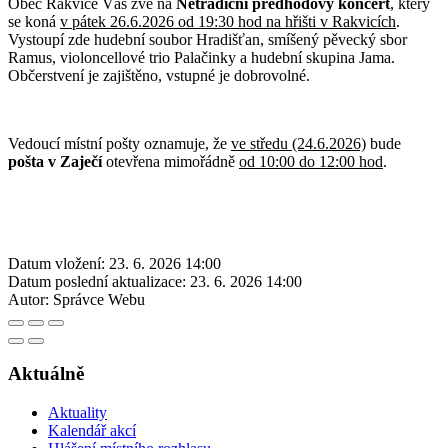
Obec Rakvice Vás zve na
Netradiční předhodový koncert
, který
se koná
v pátek 26.6.2026 od 19:30 hod na hřišti v Rakvicích
.
Vystoupí zde hudební soubor Hradišťan, smíšený pěvecký sbor
Ramus, violoncellové trio Palačinky a hudební skupina Jama.
Občerstvení je zajištěno, vstupné je dobrovolné.
Vedoucí místní pošty oznamuje, že
ve středu (24.6.2026)
bude
pošta v Zaječí
otevřena mimořádně
od 10:00 do 12:00 hod
.
Datum vložení:
23. 6. 2026 14:00
Datum poslední aktualizace:
23. 6. 2026 14:00
Autor:
Správce Webu
Aktuálně
Aktuality
Kalendář akcí