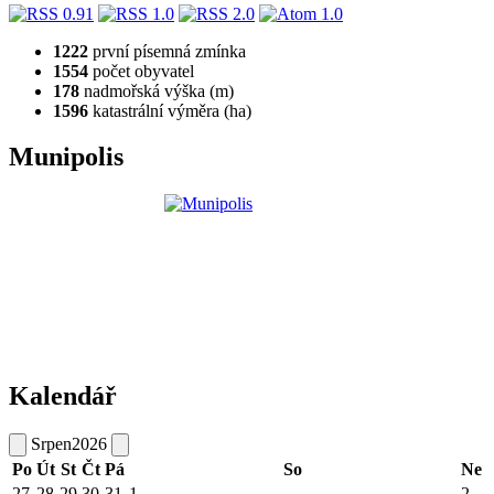
1222
první písemná zmínka
1554
počet obyvatel
178
nadmořská výška (m)
1596
katastrální výměra (ha)
Munipolis
Kalendář
Srpen
2026
Po
Út
St
Čt
Pá
So
Ne
27
28
29
30
31
1
2