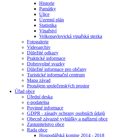
Historie
Památky
Ulice
Územní plán
Statistika
Vinařství
Velkopavlovická vinařská stezka
Fotogalerie
Videoarchiv
Důležité odkazy
Praktické informace
Dobrovolné svazky
Důležité informace pro občany
Turistické informační centrum
Mapa závad
Pronájem společenských prostor
Úřad obce
Úřední deska
e-podatelna
Povinné informace
GDPR - zásady ochrany osobních údajů
Obecně závazné vyhlášky a nařízení obce
Zastupitelstvo obce
Rada obce
Hospodářská komise 2014 - 2018