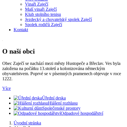
Vinaři Zaječí
Malí vinaři Zaječí
Klub stolního tenisu
Jezdecký a chovatelský spolek Zaječí
Spolek rodičů Zaječí
Kontakt
O naší obci
Obec Zaječí se nachází mezi městy Hustopeče a Břeclav. Ves byla
založena na počátku 13.století a kolonizována německým
obyvatelstvem. Poprvé se v písemných pramenech objevuje v roce
1222.
Více
Úřední deska
Hlášení rozhlasu
Společenské prostory
Odpadové hospodářství
Úvodní stránka