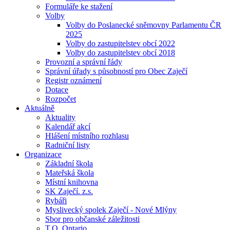
Formuláře ke stažení
Volby
Volby do Poslanecké sněmovny Parlamentu ČR
2025
Volby do zastupitelstev obcí 2022
Volby do zastupitelstev obcí 2018
Provozní a správní řády
Správní úřady s působností pro Obec Zaječí
Registr oznámení
Dotace
Rozpočet
Aktuálně
Aktuality
Kalendář akcí
Hlášení místního rozhlasu
Radniční listy
Organizace
Základní škola
Mateřská škola
Místní knihovna
SK Zaječí. z.s.
Rybáři
Myslivecký spolek Zaječí - Nové Mlýny
Sbor pro občanské záležitosti
T.O. Ontario