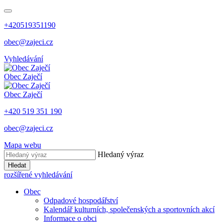
+420519351190
obec@zajeci.cz
Vyhledávání
Obec
Zaječí
Obec
Zaječí
+420 519 351 190
obec@zajeci.cz
Mapa webu
Hledaný výraz
Hledat
rozšířené vyhledávání
Obec
Odpadové hospodářství
Kalendář kulturních, společenských a sportovních akcí
Informace o obci