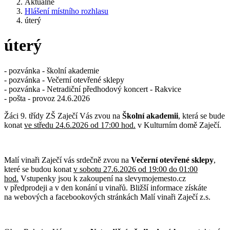
Aktuálně
Hlášení místního rozhlasu
úterý
úterý
- pozvánka - školní akademie
- pozvánka - Večerní otevřené sklepy
- pozvánka - Netradiční předhodový koncert - Rakvice
- pošta - provoz 24.6.2026
Žáci 9. třídy ZŠ Zaječí Vás zvou na
Školní akademii
, která se bude
konat
ve středu 24.6.2026 od 17:00 hod.
v Kulturním domě Zaječí.
Malí vinaři Zaječí vás srdečně zvou na
Večerní
otevřené sklepy
,
které se budou konat
v sobotu 27.6.2026 od 19:00 do 01:00
hod.
Vstupenky jsou k zakoupení na slevymojemesto.cz
v předprodeji a v den konání u vinařů. Bližší informace získáte
na webových a facebookových stránkách Malí vinaři Zaječí z.s.