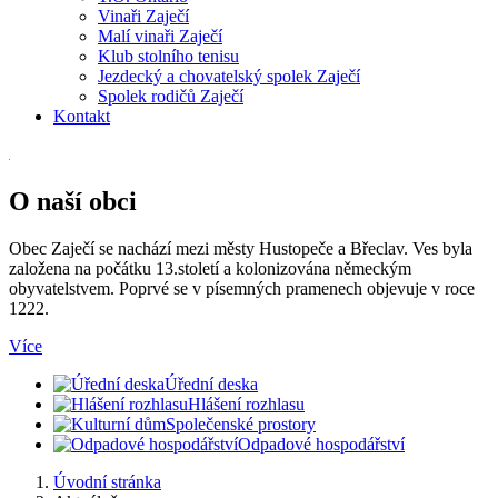
Vinaři Zaječí
Malí vinaři Zaječí
Klub stolního tenisu
Jezdecký a chovatelský spolek Zaječí
Spolek rodičů Zaječí
Kontakt
O naší obci
Obec Zaječí se nachází mezi městy Hustopeče a Břeclav. Ves byla
založena na počátku 13.století a kolonizována německým
obyvatelstvem. Poprvé se v písemných pramenech objevuje v roce
1222.
Více
Úřední deska
Hlášení rozhlasu
Společenské prostory
Odpadové hospodářství
Úvodní stránka