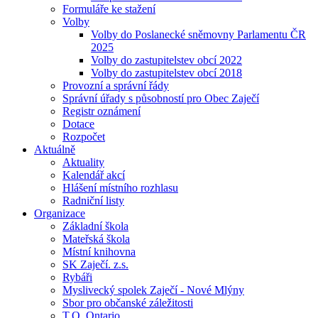
Formuláře ke stažení
Volby
Volby do Poslanecké sněmovny Parlamentu ČR
2025
Volby do zastupitelstev obcí 2022
Volby do zastupitelstev obcí 2018
Provozní a správní řády
Správní úřady s působností pro Obec Zaječí
Registr oznámení
Dotace
Rozpočet
Aktuálně
Aktuality
Kalendář akcí
Hlášení místního rozhlasu
Radniční listy
Organizace
Základní škola
Mateřská škola
Místní knihovna
SK Zaječí. z.s.
Rybáři
Myslivecký spolek Zaječí - Nové Mlýny
Sbor pro občanské záležitosti
T.O. Ontario