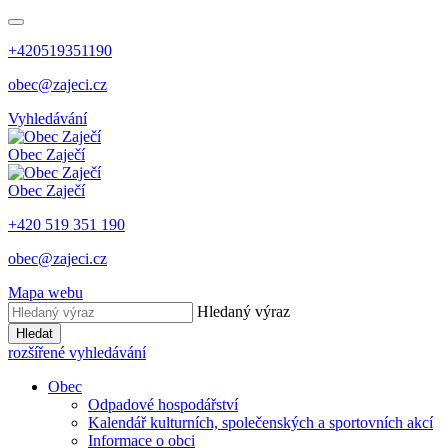
+420519351190
obec@zajeci.cz
Vyhledávání
Obec
Zaječí
Obec
Zaječí
+420 519 351 190
obec@zajeci.cz
Mapa webu
Hledaný výraz
Hledat
rozšířené vyhledávání
Obec
Odpadové hospodářství
Kalendář kulturních, společenských a sportovních akcí
Informace o obci