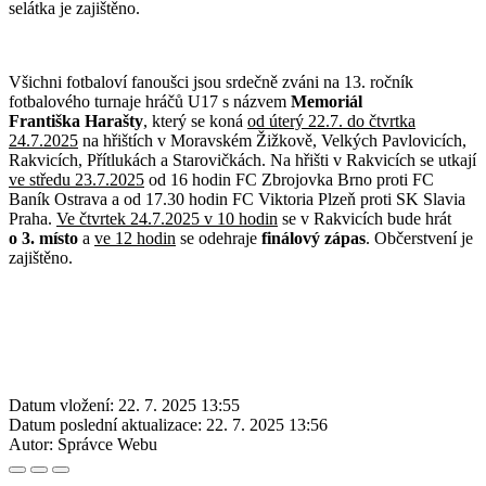
selátka je zajištěno.
Všichni fotbaloví fanoušci jsou srdečně zváni na 13. ročník
fotbalového turnaje hráčů U17 s názvem
Memoriál
Františka Harašty
, který se koná
od úterý 22.7. do čtvrtka
24.7.2025
na hřištích v Moravském Žižkově, Velkých Pavlovicích,
Rakvicích, Přítlukách a Starovičkách. Na hřišti v Rakvicích se utkají
ve středu 23.7.2025
od 16 hodin FC Zbrojovka Brno proti FC
Baník Ostrava a od 17.30 hodin FC Viktoria Plzeň proti SK Slavia
Praha.
Ve čtvrtek 24.7.2025 v 10 hodin
se v Rakvicích bude hrát
o 3. místo
a
ve 12 hodin
se odehraje
finálový zápas
. Občerstvení je
zajištěno.
Datum vložení:
22. 7. 2025 13:55
Datum poslední aktualizace:
22. 7. 2025 13:56
Autor:
Správce Webu