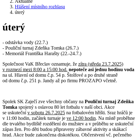
Aktuálně
Hlášení místního rozhlasu
úterý
úterý
- odstávka vody (22.7.)
- Pouliční turnaj Zdeňka Tomka (26.7.)
- Memoriál Františka Harašty (22.-24.7.)
Společnost VaK Břeclav oznamuje, že
zítra (středa 23.7.2025)
v rozmezí mezi 8:00 a 15:00 hod.
nepoteče asi jednu hodinu voda
na ul. Hlavní od domu č.p. 54 p. Štolfové a po druhé straně
od domu č.p. 251 p. Jandy až po firmu PROZAPO včetně.
Spolek SK Zaječí zve všechny občany na
Pouliční turnaj Zdeňka
Tomka
spojený s oslavou 80 let fotbalu v naší obci. Akce
se uskuteční
v sobotu 26.7.2025
na fotbalovém hřišti. Sraz hráčů je
v 11:00 hodin, začátek turnaje je
ve 12:00 hodin
. Na místě proběhne
dle trvalého bydliště rozdělení do mužstev a v průběhu se uskuteční
zápas žen. Pro děti budou připraveny zábavné aktivity a skákací
hrad. Akce bude zakončena diskotékou. Občerstvení vč. pečeného