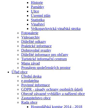
Historie
Památky
Ulice
Územní plán
Statistika
Vinařství
Velkopavlovická vinařská stezka
Fotogalerie
Videoarchiv
Důležité odkazy
Praktické informace
Dobrovolné svazky
Důležité informace pro občany
Turistické informační centrum
Mapa závad
Pronájem společenských prostor
Úřad obce
Úřední deska
e-podatelna
Povinné informace
GDPR - zásady ochrany osobních údajů
Obecně závazné vyhlášky a nařízení obce
Zastupitelstvo obce
Rada obce
Hospodářská komise 2014 - 2018