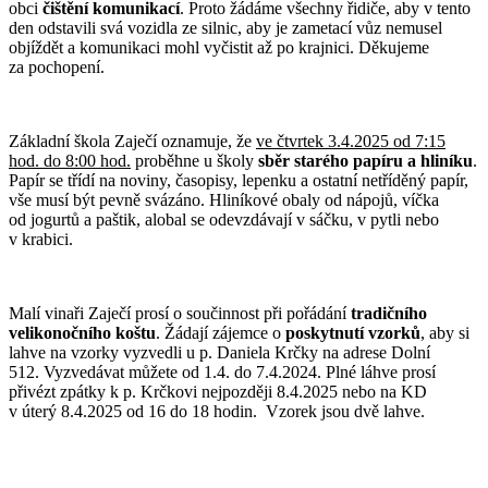
obci
čištění
komunikací
. Proto žádáme všechny řidiče, aby v tento
den odstavili svá vozidla ze silnic, aby je zametací vůz nemusel
objíždět a komunikaci mohl vyčistit až po krajnici. Děkujeme
za pochopení.
Základní škola Zaječí oznamuje, že
ve čtvrtek 3.4.2025 od 7:15
hod. do 8:00 hod.
proběhne u školy
sběr
starého
papíru a hliníku
.
Papír se třídí na noviny, časopisy, lepenku a ostatní netříděný papír,
vše musí být pevně svázáno. Hliníkové obaly od nápojů, víčka
od jogurtů a paštik, alobal se odevzdávají v sáčku, v pytli nebo
v krabici.
Malí vinaři Zaječí prosí o součinnost při pořádání
tradičního
velikonočního koštu
. Žádají zájemce o
poskytnutí vzorků
, aby si
lahve na vzorky vyzvedli u p. Daniela Krčky na adrese Dolní
512. Vyzvedávat můžete od 1.4. do 7.4.2024. Plné láhve prosí
přivézt zpátky k p. Krčkovi nejpozději 8.4.2025 nebo na KD
v úterý 8.4.2025 od 16 do 18 hodin. Vzorek jsou dvě lahve.