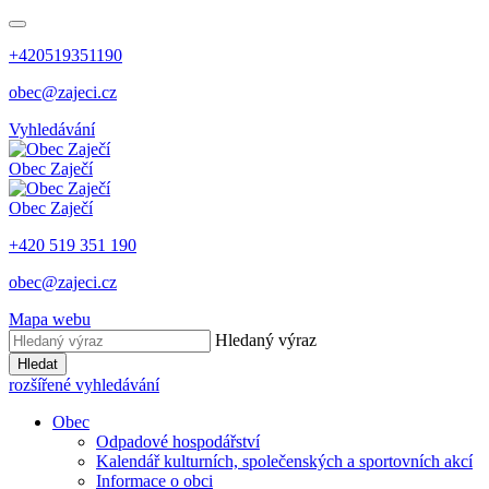
+420519351190
obec@zajeci.cz
Vyhledávání
Obec
Zaječí
Obec
Zaječí
+420 519 351 190
obec@zajeci.cz
Mapa webu
Hledaný výraz
Hledat
rozšířené vyhledávání
Obec
Odpadové hospodářství
Kalendář kulturních, společenských a sportovních akcí
Informace o obci