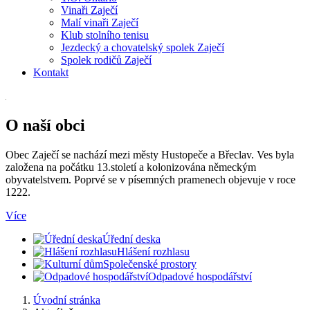
Vinaři Zaječí
Malí vinaři Zaječí
Klub stolního tenisu
Jezdecký a chovatelský spolek Zaječí
Spolek rodičů Zaječí
Kontakt
O naší obci
Obec Zaječí se nachází mezi městy Hustopeče a Břeclav. Ves byla
založena na počátku 13.století a kolonizována německým
obyvatelstvem. Poprvé se v písemných pramenech objevuje v roce
1222.
Více
Úřední deska
Hlášení rozhlasu
Společenské prostory
Odpadové hospodářství
Úvodní stránka