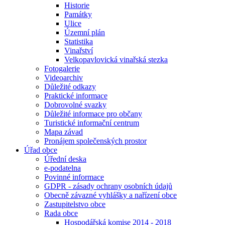
Historie
Památky
Ulice
Územní plán
Statistika
Vinařství
Velkopavlovická vinařská stezka
Fotogalerie
Videoarchiv
Důležité odkazy
Praktické informace
Dobrovolné svazky
Důležité informace pro občany
Turistické informační centrum
Mapa závad
Pronájem společenských prostor
Úřad obce
Úřední deska
e-podatelna
Povinné informace
GDPR - zásady ochrany osobních údajů
Obecně závazné vyhlášky a nařízení obce
Zastupitelstvo obce
Rada obce
Hospodářská komise 2014 - 2018