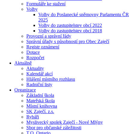
Formuláře ke stažení
Volby
Volby do Poslanecké sněmovny Parlamentu ČR
2025
Volby do zastupitelstev obcí 2022
Volby do zastupitelstev obcí 2018
Provozní a správní řády
Správní úřady s působností pro Obec Zaječí
Registr oznámení
Dotace
Rozpočet
Aktuálně
Aktuality
Kalendář akcí
Hlášení místního rozhlasu
Radniční listy
Organizace
Základní škola
Mateřská škola
Místní knihovna
SK Zaječí. z.s.
Rybáři
Myslivecký spolek Zaječí - Nové Mlýny
Sbor pro občanské záležitosti
T.O. Ontario