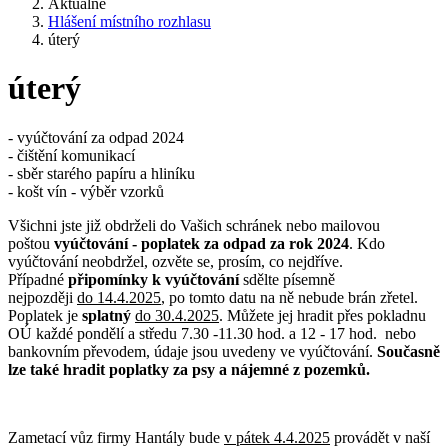
Aktuálně
Hlášení místního rozhlasu
úterý
úterý
- vyúčtování za odpad 2024
- čištění komunikací
- sběr starého papíru a hliníku
- košt vín - výběr vzorků
Všichni jste již obdrželi do Vašich schránek nebo mailovou
poštou
vyúčtování - poplatek za odpad za rok 2024
. Kdo
vyúčtování neobdržel, ozvěte se, prosím, co nejdříve.
Případné
připomínky k vyúčtování
sdělte písemně
nejpozději
do 14.4.2025
, po tomto datu na ně nebude brán zřetel.
Poplatek je
splatný
do 30.4.2025
. Můžete jej hradit přes pokladnu
OÚ každé pondělí a středu 7.30 -11.30 hod. a 12 - 17 hod. nebo
bankovním převodem, údaje jsou uvedeny ve vyúčtování.
Současně
lze také hradit poplatky za psy a nájemné z pozemků.
Zametací vůz firmy Hantály bude
v pátek 4.4.2025
provádět v naší