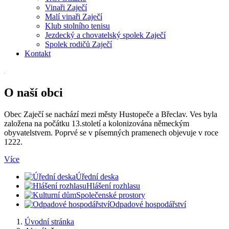
Vinaři Zaječí
Malí vinaři Zaječí
Klub stolního tenisu
Jezdecký a chovatelský spolek Zaječí
Spolek rodičů Zaječí
Kontakt
O naší obci
Obec Zaječí se nachází mezi městy Hustopeče a Břeclav. Ves byla
založena na počátku 13.století a kolonizována německým
obyvatelstvem. Poprvé se v písemných pramenech objevuje v roce
1222.
Více
Úřední deska
Hlášení rozhlasu
Společenské prostory
Odpadové hospodářství
Úvodní stránka