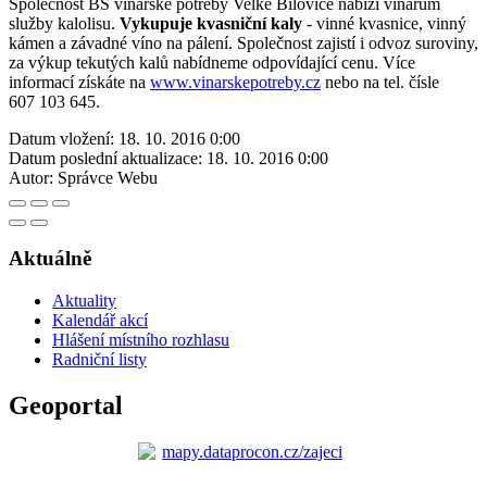
Společnost BS vinařské potřeby Velké Bílovice nabízí vinařům
služby kalolisu.
Vykupuje kvasniční kaly
- vinné kvasnice, vinný
kámen a závadné víno na pálení. Společnost zajistí i odvoz suroviny,
za výkup tekutých kalů nabídneme odpovídající cenu. Více
informací získáte na
www.vinarskepotreby.cz
nebo na tel. čísle
607 103 645.
Datum vložení:
18. 10. 2016 0:00
Datum poslední aktualizace:
18. 10. 2016 0:00
Autor:
Správce Webu
Aktuálně
Aktuality
Kalendář akcí
Hlášení místního rozhlasu
Radniční listy
Geoportal