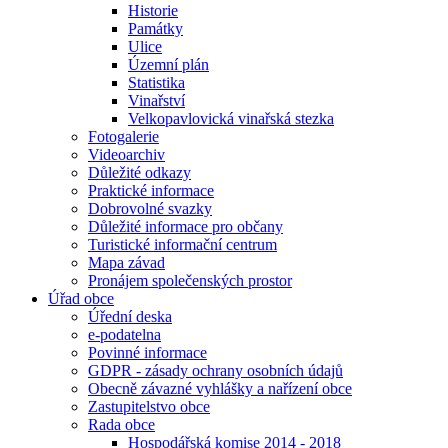
Historie
Památky
Ulice
Územní plán
Statistika
Vinařství
Velkopavlovická vinařská stezka
Fotogalerie
Videoarchiv
Důležité odkazy
Praktické informace
Dobrovolné svazky
Důležité informace pro občany
Turistické informační centrum
Mapa závad
Pronájem společenských prostor
Úřad obce
Úřední deska
e-podatelna
Povinné informace
GDPR - zásady ochrany osobních údajů
Obecně závazné vyhlášky a nařízení obce
Zastupitelstvo obce
Rada obce
Hospodářská komise 2014 - 2018