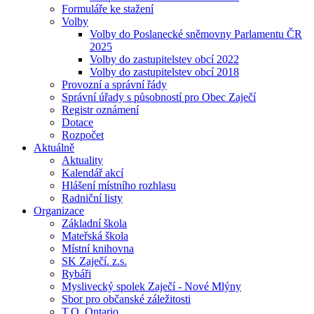
Formuláře ke stažení
Volby
Volby do Poslanecké sněmovny Parlamentu ČR
2025
Volby do zastupitelstev obcí 2022
Volby do zastupitelstev obcí 2018
Provozní a správní řády
Správní úřady s působností pro Obec Zaječí
Registr oznámení
Dotace
Rozpočet
Aktuálně
Aktuality
Kalendář akcí
Hlášení místního rozhlasu
Radniční listy
Organizace
Základní škola
Mateřská škola
Místní knihovna
SK Zaječí. z.s.
Rybáři
Myslivecký spolek Zaječí - Nové Mlýny
Sbor pro občanské záležitosti
T.O. Ontario