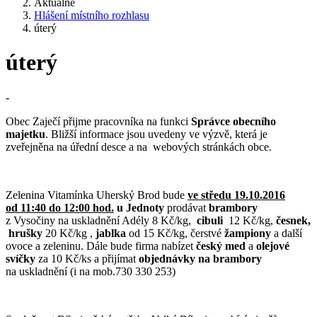
Aktuálně
Hlášení místního rozhlasu
úterý
úterý
-
Obec Zaječí přijme pracovníka na funkci
Správce obecního
majetku
. Bližší informace jsou uvedeny ve výzvě, která je
zveřejněna na úřední desce a na webových stránkách obce.
Zelenina Vitamínka Uherský Brod bude
ve středu 19.10.2016
od 11:40 do 12:00 hod.
u Jednoty
prodávat
brambory
z Vysočiny na uskladnění Adély 8 Kč/kg,
cibuli
12 Kč/kg,
česnek,
hrušky
20 Kč/kg ,
jablka
od 15 Kč/kg, čerstvé
žampiony
a další
ovoce a zeleninu. Dále bude firma nabízet
český med
a
olejové
svíčky
za 10 Kč/ks a přijímat
objednávky na brambory
na uskladnění (i na mob.730 330 253)