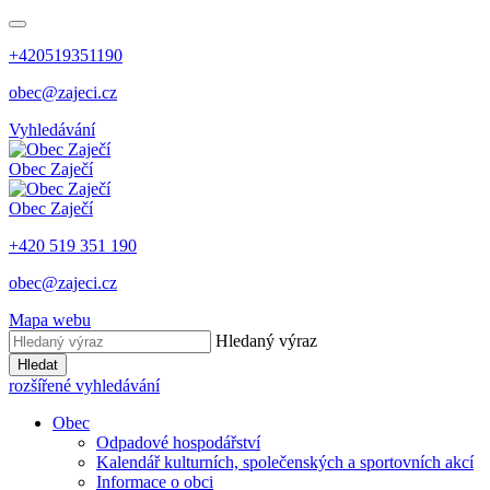
+420519351190
obec@zajeci.cz
Vyhledávání
Obec
Zaječí
Obec
Zaječí
+420 519 351 190
obec@zajeci.cz
Mapa webu
Hledaný výraz
Hledat
rozšířené vyhledávání
Obec
Odpadové hospodářství
Kalendář kulturních, společenských a sportovních akcí
Informace o obci