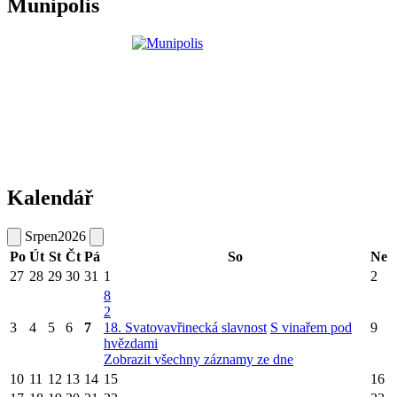
Munipolis
Kalendář
Srpen
2026
Po
Út
St
Čt
Pá
So
Ne
27
28
29
30
31
1
2
8
2
3
4
5
6
7
18. Svatovavřinecká slavnost
S vinařem pod
9
hvězdami
Zobrazit všechny záznamy ze dne
10
11
12
13
14
15
16