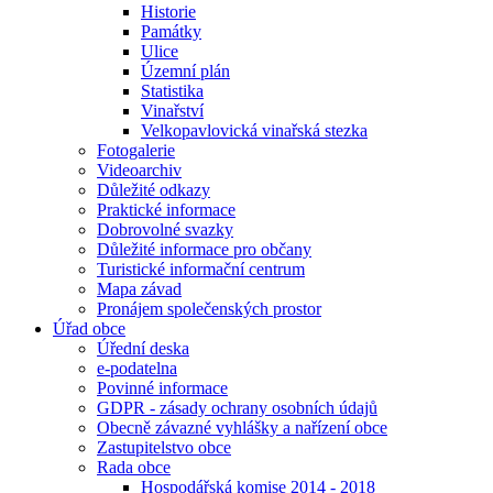
Historie
Památky
Ulice
Územní plán
Statistika
Vinařství
Velkopavlovická vinařská stezka
Fotogalerie
Videoarchiv
Důležité odkazy
Praktické informace
Dobrovolné svazky
Důležité informace pro občany
Turistické informační centrum
Mapa závad
Pronájem společenských prostor
Úřad obce
Úřední deska
e-podatelna
Povinné informace
GDPR - zásady ochrany osobních údajů
Obecně závazné vyhlášky a nařízení obce
Zastupitelstvo obce
Rada obce
Hospodářská komise 2014 - 2018