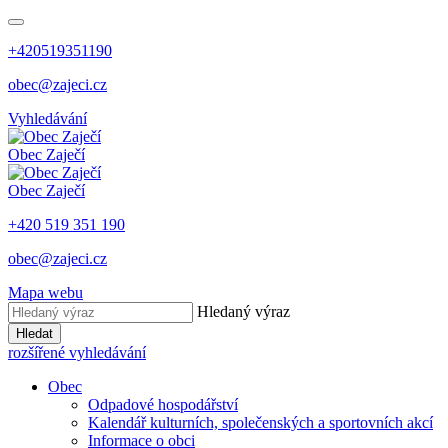
+420519351190
obec@zajeci.cz
Vyhledávání
Obec
Zaječí
Obec
Zaječí
+420 519 351 190
obec@zajeci.cz
Mapa webu
Hledaný výraz
Hledat
rozšířené vyhledávání
Obec
Odpadové hospodářství
Kalendář kulturních, společenských a sportovních akcí
Informace o obci