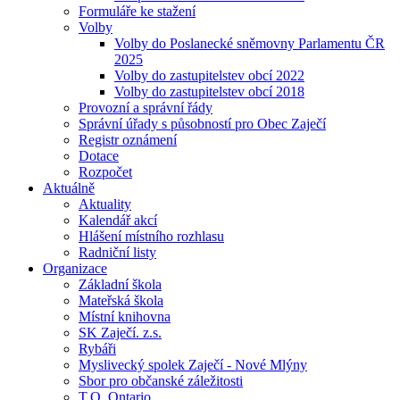
Formuláře ke stažení
Volby
Volby do Poslanecké sněmovny Parlamentu ČR
2025
Volby do zastupitelstev obcí 2022
Volby do zastupitelstev obcí 2018
Provozní a správní řády
Správní úřady s působností pro Obec Zaječí
Registr oznámení
Dotace
Rozpočet
Aktuálně
Aktuality
Kalendář akcí
Hlášení místního rozhlasu
Radniční listy
Organizace
Základní škola
Mateřská škola
Místní knihovna
SK Zaječí. z.s.
Rybáři
Myslivecký spolek Zaječí - Nové Mlýny
Sbor pro občanské záležitosti
T.O. Ontario