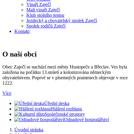
Vinaři Zaječí
Malí vinaři Zaječí
Klub stolního tenisu
Jezdecký a chovatelský spolek Zaječí
Spolek rodičů Zaječí
Kontakt
O naší obci
Obec Zaječí se nachází mezi městy Hustopeče a Břeclav. Ves byla
založena na počátku 13.století a kolonizována německým
obyvatelstvem. Poprvé se v písemných pramenech objevuje v roce
1222.
Více
Úřední deska
Hlášení rozhlasu
Společenské prostory
Odpadové hospodářství
Úvodní stránka