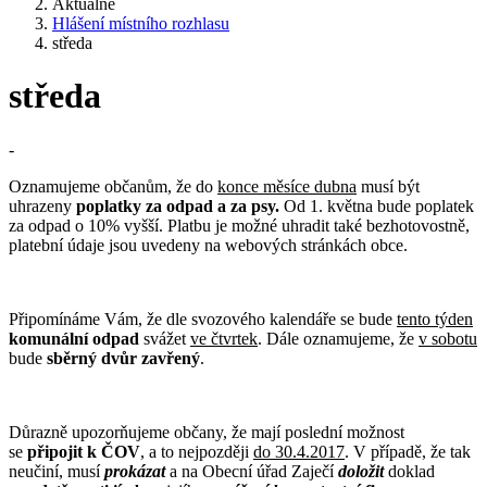
Aktuálně
Hlášení místního rozhlasu
středa
středa
-
Oznamujeme občanům, že do
konce měsíce dubna
musí být
uhrazeny
poplatky za
odpad a za psy.
Od 1. května bude poplatek
za odpad o 10% vyšší. Platbu je možné uhradit také bezhotovostně,
platební údaje jsou uvedeny na webových stránkách obce.
Připomínáme Vám, že dle svozového kalendáře se bude
tento týden
komunální odpad
svážet
ve čtvrtek
. Dále oznamujeme, že
v sobotu
bude
sběrný dvůr zavřený
.
Důrazně upozorňujeme občany, že mají poslední možnost
se
připojit k ČOV
, a to nejpozději
do 30.4.2017
. V případě, že tak
neučiní, musí
prokázat
a na Obecní úřad Zaječí
doložit
doklad