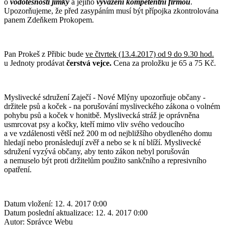
o
vodotěsnosti jímky
a jejího
vyvážení kompetentní firmou
.
Upozorňujeme, že před zasypáním musí být přípojka zkontrolována
panem Zdeňkem Prokopem.
Pan Prokeš z Přibic bude
ve čtvrtek (13.4.2017) od 9 do 9.30 hod.
u Jednoty prodávat
čerstvá vejce.
Cena za proložku je 65 a 75 Kč.
Myslivecké sdružení Zaječí - Nové Mlýny upozorňuje občany -
držitele psů a koček - na porušování mysliveckého zákona o volném
pohybu psů a koček v honitbě. Myslivecká stráž je oprávněna
usmrcovat psy a kočky, kteří mimo vliv svého vedoucího
a ve vzdálenosti větší než 200 m od nejbližšího obydleného domu
hledají nebo pronásledují zvěř a nebo se k ní blíží. Myslivecké
sdružení vyzývá občany, aby tento zákon nebyl porušován
a nemuselo být proti držitelům použito sankčního a represivního
opatření.
Datum vložení:
12. 4. 2017 0:00
Datum poslední aktualizace:
12. 4. 2017 0:00
Autor:
Správce Webu