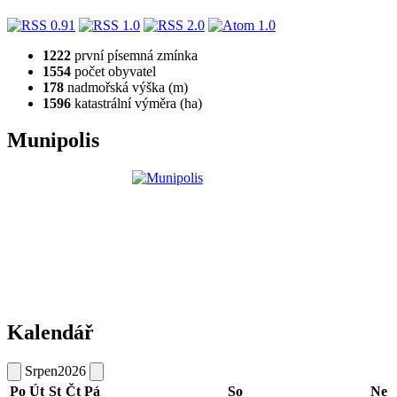
1222
první písemná zmínka
1554
počet obyvatel
178
nadmořská výška (m)
1596
katastrální výměra (ha)
Munipolis
Kalendář
Srpen
2026
Po
Út
St
Čt
Pá
So
Ne