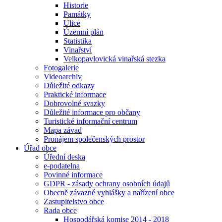
Historie
Památky
Ulice
Územní plán
Statistika
Vinařství
Velkopavlovická vinařská stezka
Fotogalerie
Videoarchiv
Důležité odkazy
Praktické informace
Dobrovolné svazky
Důležité informace pro občany
Turistické informační centrum
Mapa závad
Pronájem společenských prostor
Úřad obce
Úřední deska
e-podatelna
Povinné informace
GDPR - zásady ochrany osobních údajů
Obecně závazné vyhlášky a nařízení obce
Zastupitelstvo obce
Rada obce
Hospodářská komise 2014 - 2018