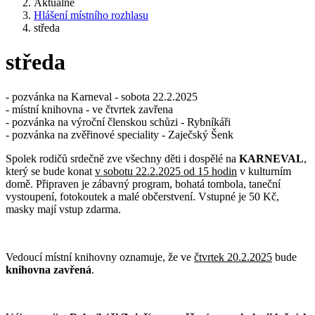
Aktuálně
Hlášení místního rozhlasu
středa
středa
- pozvánka na Karneval - sobota 22.2.2025
- místní knihovna - ve čtvrtek zavřena
- pozvánka na výroční členskou schůzi - Rybníkáři
- pozvánka na zvěřinové speciality - Zaječský Šenk
Spolek rodičů srdečně zve všechny děti i dospělé na
KARNEVAL
,
který se bude konat
v sobotu 22.2.2025 od 15 hodin
v kulturním
domě. Připraven je zábavný program, bohatá tombola, taneční
vystoupení, fotokoutek a malé občerstvení. Vstupné je 50 Kč,
masky mají vstup zdarma.
Vedoucí místní knihovny oznamuje, že ve
čtvrtek 20.2.2025
bude
knihovna zavřená
.