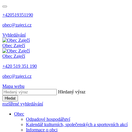
+420519351190
obec@zajeci.cz
Vyhledávání
Obec
Zaječí
Obec
Zaječí
+420 519 351 190
obec@zajeci.cz
Mapa webu
Hledaný výraz
Hledat
rozšířené vyhledávání
Obec
Odpadové hospodářství
Kalendář kulturních, společenských a sportovních akcí
Informace o obci