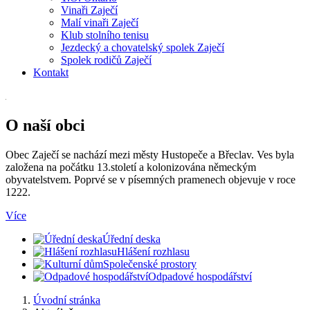
Vinaři Zaječí
Malí vinaři Zaječí
Klub stolního tenisu
Jezdecký a chovatelský spolek Zaječí
Spolek rodičů Zaječí
Kontakt
O naší obci
Obec Zaječí se nachází mezi městy Hustopeče a Břeclav. Ves byla
založena na počátku 13.století a kolonizována německým
obyvatelstvem. Poprvé se v písemných pramenech objevuje v roce
1222.
Více
Úřední deska
Hlášení rozhlasu
Společenské prostory
Odpadové hospodářství
Úvodní stránka