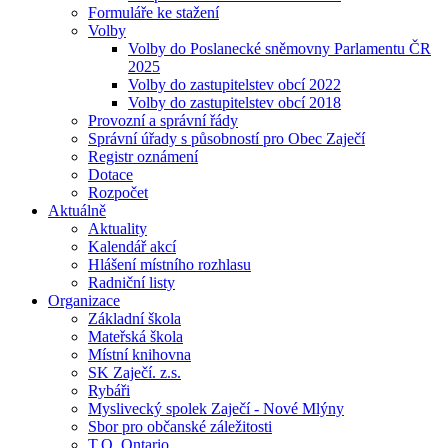
Formuláře ke stažení
Volby
Volby do Poslanecké sněmovny Parlamentu ČR
2025
Volby do zastupitelstev obcí 2022
Volby do zastupitelstev obcí 2018
Provozní a správní řády
Správní úřady s působností pro Obec Zaječí
Registr oznámení
Dotace
Rozpočet
Aktuálně
Aktuality
Kalendář akcí
Hlášení místního rozhlasu
Radniční listy
Organizace
Základní škola
Mateřská škola
Místní knihovna
SK Zaječí. z.s.
Rybáři
Myslivecký spolek Zaječí - Nové Mlýny
Sbor pro občanské záležitosti
T.O. Ontario