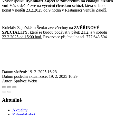
Výbor spolku
Rybníkáři
Zaječí se zaměřením na ekologii lužních
vod
Vás srdečně zve na
výroční členskou schůzi
, která se bude
konat
v neděli 23.2.2025 od 9 hodin
v Restauraci Venuše Zaječí.
Kolektiv Zaječského Šenku zve všechny na
ZVĚŘINOVÉ
SPECIALITY
, které se budou podávat
v pátek 21.2. a v sobotu
22.2.2025 od 15:00 hod.
Rezervace přijímají na tel. 777 648 504.
Datum vložení:
19. 2. 2025 16:28
Datum poslední aktualizace:
19. 2. 2025 16:29
Autor:
Správce Webu
Aktuálně
Aktuality
Kalendář akcí