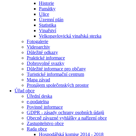
Historie
Památky
Ulice
Územní plán
Statistika
Vinařství
Velkopavlovická vinařská stezka
Fotogalerie
Videoarchiv
Důležité odkazy
Praktické informace
Dobrovolné svazky
Důležité informace pro občany
Turistické informační centrum
Mapa závad
Pronájem společenských prostor
Úřad obce
Úřední deska
e-podatelna
Povinné informace
GDPR - zásady ochrany osobních údajů
Obecně závazné vyhlášky a nařízení obce
Zastupitelstvo obce
Rada obce
Hospodářská komise 2014 - 2018