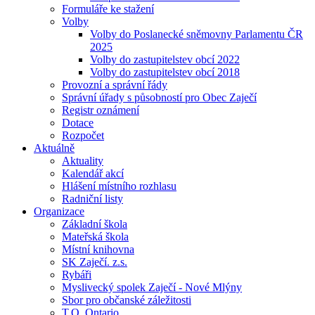
Formuláře ke stažení
Volby
Volby do Poslanecké sněmovny Parlamentu ČR
2025
Volby do zastupitelstev obcí 2022
Volby do zastupitelstev obcí 2018
Provozní a správní řády
Správní úřady s působností pro Obec Zaječí
Registr oznámení
Dotace
Rozpočet
Aktuálně
Aktuality
Kalendář akcí
Hlášení místního rozhlasu
Radniční listy
Organizace
Základní škola
Mateřská škola
Místní knihovna
SK Zaječí. z.s.
Rybáři
Myslivecký spolek Zaječí - Nové Mlýny
Sbor pro občanské záležitosti
T.O. Ontario