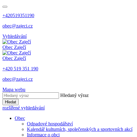
+420519351190
obec@zajeci.cz
Vyhledávání
Obec
Zaječí
Obec
Zaječí
+420 519 351 190
obec@zajeci.cz
Mapa webu
Hledaný výraz
Hledat
rozšířené vyhledávání
Obec
Odpadové hospodářství
Kalendář kulturních, společenských a sportovních akcí
Informace o obci