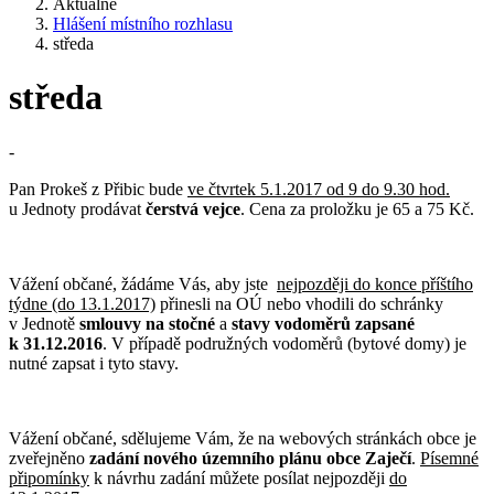
Aktuálně
Hlášení místního rozhlasu
středa
středa
-
Pan Prokeš z Přibic bude
ve čtvrtek 5.1.2017 od 9 do 9.30 hod.
u Jednoty prodávat
čerstvá vejce
. Cena za proložku je 65 a 75 Kč.
Vážení občané, žádáme Vás, aby jste
nejpozději do konce příštího
týdne (do 13.1.2017)
přinesli na OÚ nebo vhodili do schránky
v Jednotě
smlouvy na stočné
a
stavy vodoměrů zapsané
k 31.12.2016
. V případě podružných vodoměrů (bytové domy) je
nutné zapsat i tyto stavy.
Vážení občané, sdělujeme Vám, že na webových stránkách obce je
zveřejněno
zadání nového územního plánu obce Zaječí
.
Písemné
připomínky
k návrhu zadání můžete posílat nejpozději
do