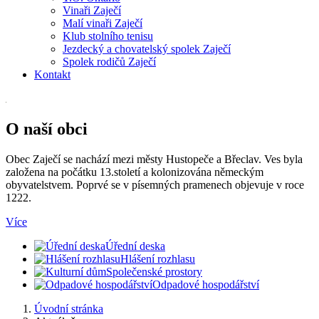
Vinaři Zaječí
Malí vinaři Zaječí
Klub stolního tenisu
Jezdecký a chovatelský spolek Zaječí
Spolek rodičů Zaječí
Kontakt
O naší obci
Obec Zaječí se nachází mezi městy Hustopeče a Břeclav. Ves byla
založena na počátku 13.století a kolonizována německým
obyvatelstvem. Poprvé se v písemných pramenech objevuje v roce
1222.
Více
Úřední deska
Hlášení rozhlasu
Společenské prostory
Odpadové hospodářství
Úvodní stránka