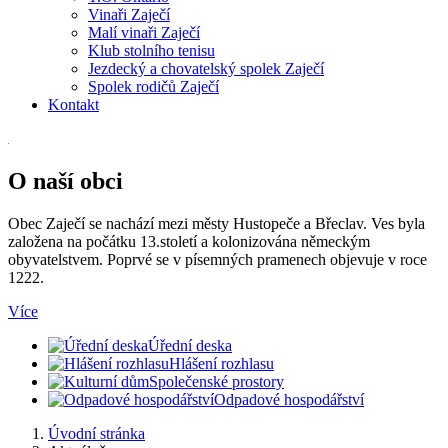
Vinaři Zaječí
Malí vinaři Zaječí
Klub stolního tenisu
Jezdecký a chovatelský spolek Zaječí
Spolek rodičů Zaječí
Kontakt
O naší obci
Obec Zaječí se nachází mezi městy Hustopeče a Břeclav. Ves byla
založena na počátku 13.století a kolonizována německým
obyvatelstvem. Poprvé se v písemných pramenech objevuje v roce
1222.
Více
Úřední deska
Hlášení rozhlasu
Společenské prostory
Odpadové hospodářství
Úvodní stránka