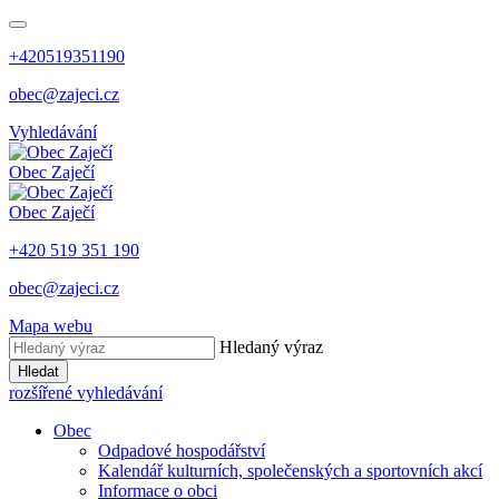
+420519351190
obec@zajeci.cz
Vyhledávání
Obec
Zaječí
Obec
Zaječí
+420 519 351 190
obec@zajeci.cz
Mapa webu
Hledaný výraz
Hledat
rozšířené vyhledávání
Obec
Odpadové hospodářství
Kalendář kulturních, společenských a sportovních akcí
Informace o obci