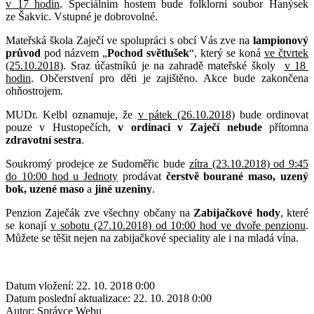
v 17 hodin
. Speciálním hostem bude folklorní soubor Hanýsek
ze Šakvic. Vstupné je dobrovolné.
Mateřská škola Zaječí ve spolupráci s obcí Vás zve na
lampionový
průvod
pod názvem „
Pochod světlušek
“, který se koná
ve čtvrtek
(25.10.2018)
. Sraz účastníků je na zahradě mateřské školy
v 18
hodin
. Občerstvení pro děti je zajištěno. Akce bude zakončena
ohňostrojem.
MUDr. Kelbl oznamuje, že
v pátek (26.10.2018)
bude ordinovat
pouze v Hustopečích,
v ordinaci v Zaječí nebude
přítomna
zdravotní sestra
.
Soukromý prodejce ze Sudoměřic bude
zítra (23.10.2018) od 9:45
do 10:00 hod u Jednoty
prodávat
čerstvě bourané maso, uzený
bok, uzené maso
a
jiné uzeniny
.
Penzion Zaječák zve všechny občany na
Zabijačkové hody
, které
se konají
v sobotu (27.10.2018) od 10:00 hod ve dvoře penzionu
.
Můžete se těšit nejen na zabijačkové speciality ale i na mladá vína.
Datum vložení:
22. 10. 2018 0:00
Datum poslední aktualizace:
22. 10. 2018 0:00
Autor:
Správce Webu