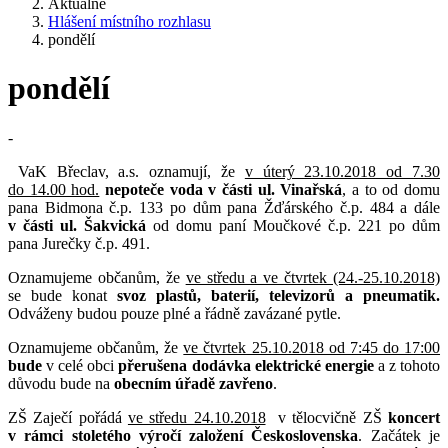
Aktuálně
Hlášení místního rozhlasu
pondělí
pondělí
-
VaK Břeclav, a.s. oznamují, že
v úterý 23.10.2018 od 7.30
do 14.00 hod.
nepoteče voda v části ul. Vinařská
, a to od domu
pana Bidmona č.p. 133 po dům pana Žďárského č.p. 484 a dále
v části ul. Šakvická
od domu paní Moučkové č.p. 221 po dům
pana Jurečky č.p. 491.
Oznamujeme občanům, že
ve středu a ve čtvrtek (24.-25.10.2018)
se bude konat
svoz plastů, baterií, televizorů a pneumatik.
Odváženy budou pouze plné a řádně zavázané pytle.
Oznamujeme občanům, že
ve čtvrtek 25.10.2018 od 7:45 do 17:00
bude
v celé obci
přerušena dodávka elektrické energie
a z tohoto
důvodu bude na
obecním úřadě zavřeno
.
ZŠ Zaječí pořádá
ve středu 24.10.2018
v tělocvičně ZŠ
koncert
v rámci stoletého výročí založení Československa
. Začátek je