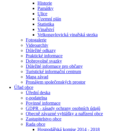
Historie
Památky
Ulice
Územní plán
Statistika
Vinařství
Velkopavlovická vinařská stezka
Fotogalerie
Videoarchiv
Důležité odkazy
Praktické informace
Dobrovolné svazky
Důležité informace pro občany
Turistické informační centrum
Mapa závad
Pronájem společenských prostor
Úřad obce
Úřední deska
e-podatelna
Povinné informace
GDPR - zásady ochrany osobních údajů
Obecně závazné vyhlášky a nařízení obce
Zastupitelstvo obce
Rada obce
Hospodářská komise 2014 - 2018