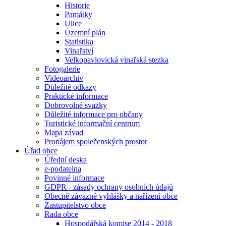
Historie
Památky
Ulice
Územní plán
Statistika
Vinařství
Velkopavlovická vinařská stezka
Fotogalerie
Videoarchiv
Důležité odkazy
Praktické informace
Dobrovolné svazky
Důležité informace pro občany
Turistické informační centrum
Mapa závad
Pronájem společenských prostor
Úřad obce
Úřední deska
e-podatelna
Povinné informace
GDPR - zásady ochrany osobních údajů
Obecně závazné vyhlášky a nařízení obce
Zastupitelstvo obce
Rada obce
Hospodářská komise 2014 - 2018