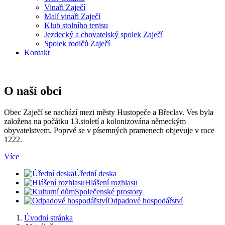
Vinaři Zaječí
Malí vinaři Zaječí
Klub stolního tenisu
Jezdecký a chovatelský spolek Zaječí
Spolek rodičů Zaječí
Kontakt
O naší obci
Obec Zaječí se nachází mezi městy Hustopeče a Břeclav. Ves byla
založena na počátku 13.století a kolonizována německým
obyvatelstvem. Poprvé se v písemných pramenech objevuje v roce
1222.
Více
Úřední deska
Hlášení rozhlasu
Společenské prostory
Odpadové hospodářství
Úvodní stránka