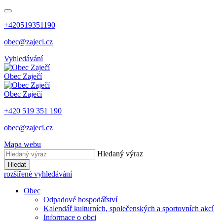
+420519351190
obec@zajeci.cz
Vyhledávání
Obec
Zaječí
Obec
Zaječí
+420 519 351 190
obec@zajeci.cz
Mapa webu
Hledaný výraz
Hledat
rozšířené vyhledávání
Obec
Odpadové hospodářství
Kalendář kulturních, společenských a sportovních akcí
Informace o obci