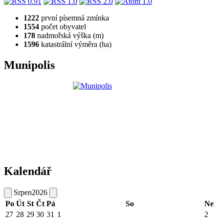
1222
první písemná zmínka
1554
počet obyvatel
178
nadmořská výška (m)
1596
katastrální výměra (ha)
Munipolis
Kalendář
Srpen
2026
Po
Út
St
Čt
Pá
So
Ne
27
28
29
30
31
1
2