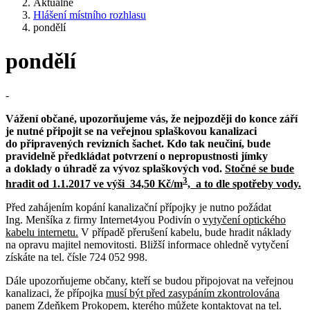
Aktuálně
Hlášení místního rozhlasu
pondělí
pondělí
-
Vážení občané, upozorňujeme vás, že nejpozději do konce září
je nutné připojit se na veřejnou splaškovou kanalizaci
do připravených revizních šachet. Kdo tak neučiní, bude
pravidelně předkládat potvrzení o nepropustnosti jímky
a doklady o úhradě za vývoz splaškových vod.
Stočné se bude
3
hradit od 1.1.2017 ve výši 34,50 Kč/m
, a to dle spotřeby vody.
Před zahájením kopání kanalizační přípojky je nutno požádat
Ing. Menšíka z firmy Internet4you Podivín o
vytyčení optického
kabelu internetu.
V případě přerušení kabelu, bude hradit náklady
na opravu majitel nemovitosti. Bližší informace ohledně vytyčení
získáte na tel. čísle 724 052 998.
Dále upozorňujeme občany, kteří se budou připojovat na veřejnou
kanalizaci, že přípojka
musí být před zasypáním zkontrolována
panem Zdeňkem Prokopem, kterého můžete kontaktovat na tel.