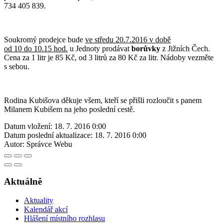
734 405 839.
Soukromý prodejce bude
ve středu 20.7.2016 v době
od 10 do 10.15 hod.
u Jednoty prodávat
borůvky
z Jižních Čech.
Cena za 1 litr je 85 Kč, od 3 litrů za 80 Kč za litr. Nádoby vezměte
s sebou.
Rodina Kubišova děkuje všem, kteří se přišli rozloučit s panem
Milanem Kubišem na jeho poslední cestě.
Datum vložení:
18. 7. 2016 0:00
Datum poslední aktualizace:
18. 7. 2016 0:00
Autor:
Správce Webu
Aktuálně
Aktuality
Kalendář akcí
Hlášení místního rozhlasu