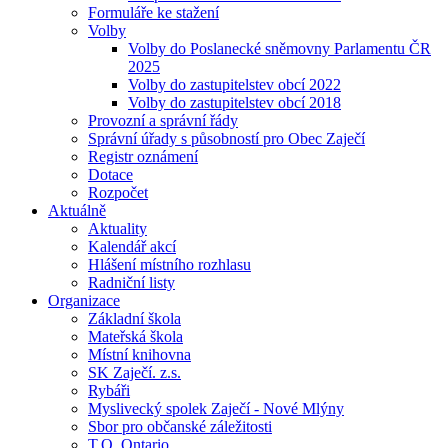
Formuláře ke stažení
Volby
Volby do Poslanecké sněmovny Parlamentu ČR
2025
Volby do zastupitelstev obcí 2022
Volby do zastupitelstev obcí 2018
Provozní a správní řády
Správní úřady s působností pro Obec Zaječí
Registr oznámení
Dotace
Rozpočet
Aktuálně
Aktuality
Kalendář akcí
Hlášení místního rozhlasu
Radniční listy
Organizace
Základní škola
Mateřská škola
Místní knihovna
SK Zaječí. z.s.
Rybáři
Myslivecký spolek Zaječí - Nové Mlýny
Sbor pro občanské záležitosti
T.O. Ontario