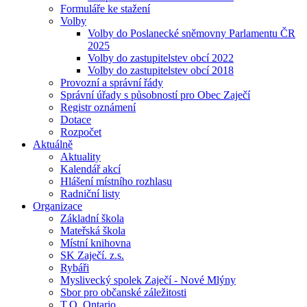
Formuláře ke stažení
Volby
Volby do Poslanecké sněmovny Parlamentu ČR
2025
Volby do zastupitelstev obcí 2022
Volby do zastupitelstev obcí 2018
Provozní a správní řády
Správní úřady s působností pro Obec Zaječí
Registr oznámení
Dotace
Rozpočet
Aktuálně
Aktuality
Kalendář akcí
Hlášení místního rozhlasu
Radniční listy
Organizace
Základní škola
Mateřská škola
Místní knihovna
SK Zaječí. z.s.
Rybáři
Myslivecký spolek Zaječí - Nové Mlýny
Sbor pro občanské záležitosti
T.O. Ontario