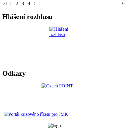
31
1
2
3
4
5
6
Hlášení rozhlasu
Odkazy