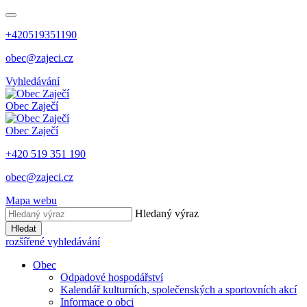
+420519351190
obec@zajeci.cz
Vyhledávání
Obec
Zaječí
Obec
Zaječí
+420 519 351 190
obec@zajeci.cz
Mapa webu
Hledaný výraz
Hledat
rozšířené vyhledávání
Obec
Odpadové hospodářství
Kalendář kulturních, společenských a sportovních akcí
Informace o obci