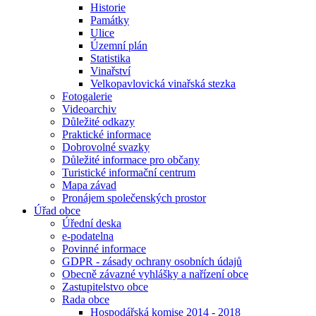
Historie
Památky
Ulice
Územní plán
Statistika
Vinařství
Velkopavlovická vinařská stezka
Fotogalerie
Videoarchiv
Důležité odkazy
Praktické informace
Dobrovolné svazky
Důležité informace pro občany
Turistické informační centrum
Mapa závad
Pronájem společenských prostor
Úřad obce
Úřední deska
e-podatelna
Povinné informace
GDPR - zásady ochrany osobních údajů
Obecně závazné vyhlášky a nařízení obce
Zastupitelstvo obce
Rada obce
Hospodářská komise 2014 - 2018