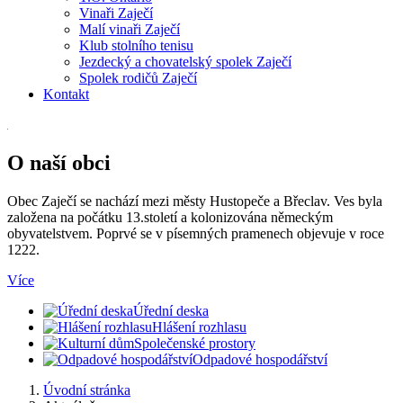
Vinaři Zaječí
Malí vinaři Zaječí
Klub stolního tenisu
Jezdecký a chovatelský spolek Zaječí
Spolek rodičů Zaječí
Kontakt
O naší obci
Obec Zaječí se nachází mezi městy Hustopeče a Břeclav. Ves byla
založena na počátku 13.století a kolonizována německým
obyvatelstvem. Poprvé se v písemných pramenech objevuje v roce
1222.
Více
Úřední deska
Hlášení rozhlasu
Společenské prostory
Odpadové hospodářství
Úvodní stránka