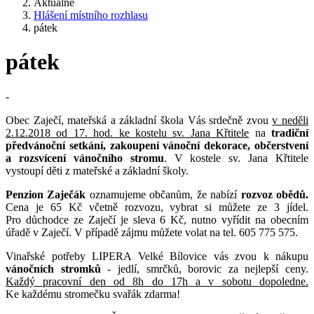
Aktuálně
Hlášení místního rozhlasu
pátek
pátek
-
Obec Zaječí, mateřská a základní škola Vás srdečně zvou
v neděli
2.12.2018 od 17. hod. ke kostelu sv. Jana Křtitele
na
tradiční
předvánoční setkání, zakoupení
vánoční
dekorace, občerstvení
a rozsvícení
vánoční
ho stromu
. V kostele sv. Jana Křtitele
vystoupí děti z mateřské a základní školy.
Penzion Zaječák
oznamujeme občanům, že nabízí
rozvoz obědů.
Cena je 65 Kč včetně rozvozu, vybrat si můžete ze 3 jídel.
Pro důchodce ze Zaječí je sleva 6 Kč, nutno vyřídit na obecním
úřadě v Zaječí. V případě zájmu můžete volat na tel. 605 775 575.
Vinařské potřeby LIPERA Velké Bílovice vás zvou k nákupu
vánočních stromků
- jedlí, smrčků, borovic za nejlepší ceny.
Každý pracovní den od 8h do 17h a v sobotu dopoledne.
Ke každému stromečku svařák zdarma!