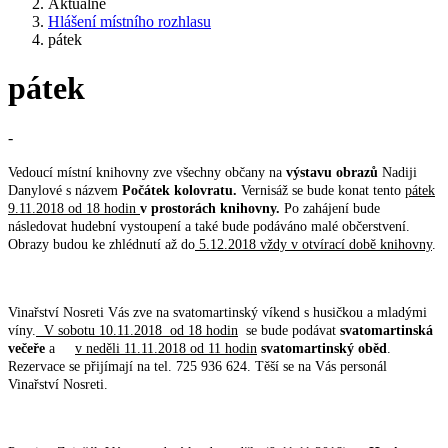
Aktuálně
Hlášení místního rozhlasu
pátek
pátek
-
Vedoucí místní knihovny zve všechny občany na
výstavu obrazů
Nadiji
Danylové s názvem
Počátek kolovratu.
Vernisáž se bude konat tento
pátek
9.11.2018 od 18 hodin
v prostorách knihovny.
Po zahájení bude
následovat hudební vystoupení a také bude podáváno malé občerstvení.
Obrazy budou ke zhlédnutí až do
5.12.2018 vždy v otvírací době knihovny
.
Vinařství Nosreti Vás zve na svatomartinský víkend s husičkou a mladými
víny.
V sobotu 10.11.2018 od 18 hodin
se bude podávat
svatomartinská
večeře
a
v neděli 11.11.2018 od 11 hodin
svatomartinský oběd
.
Rezervace se přijímají na tel. 725 936 624. Těší se na Vás personál
Vinařství Nosreti.