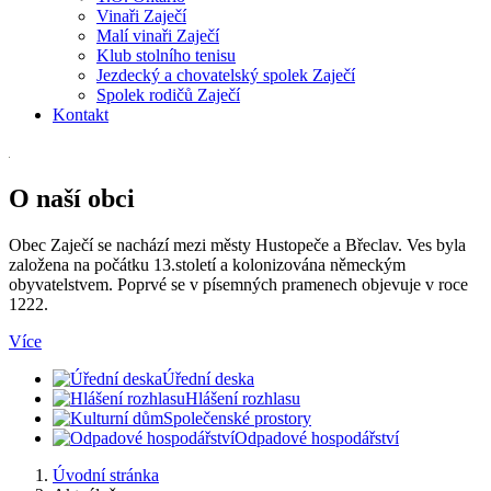
Vinaři Zaječí
Malí vinaři Zaječí
Klub stolního tenisu
Jezdecký a chovatelský spolek Zaječí
Spolek rodičů Zaječí
Kontakt
O naší obci
Obec Zaječí se nachází mezi městy Hustopeče a Břeclav. Ves byla
založena na počátku 13.století a kolonizována německým
obyvatelstvem. Poprvé se v písemných pramenech objevuje v roce
1222.
Více
Úřední deska
Hlášení rozhlasu
Společenské prostory
Odpadové hospodářství
Úvodní stránka