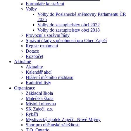
Formuláře ke stažení
Volby
Volby do Poslanecké sněmovny Parlamentu ČR
2025
Volby do zastupitelstev obcí 2022
Volby do zastupitelstev obcí 2018
Provozní a správní řády
Správní úřady s působností pro Obec Zaječí
Registr oznámení
Dotace
Rozpočet
Aktuálně
Aktuality
Kalendář akcí
Hlášení místního rozhlasu
Radniční listy
Organizace
Základní škola
Mateřská škola
Místní knihovna
SK Zaječí. z.s.
Rybáři
Myslivecký spolek Zaječí - Nové Mlýny
Sbor pro občanské záležitosti
T.O. Ontario