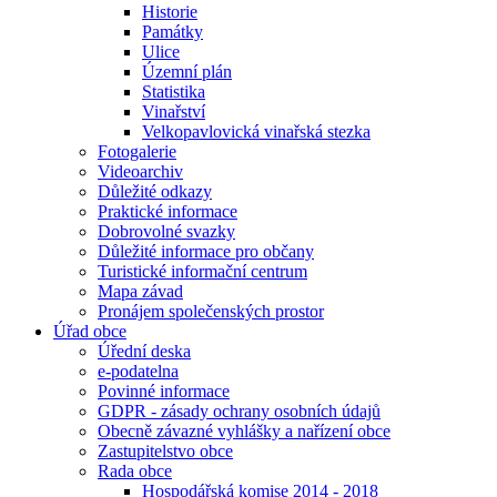
Historie
Památky
Ulice
Územní plán
Statistika
Vinařství
Velkopavlovická vinařská stezka
Fotogalerie
Videoarchiv
Důležité odkazy
Praktické informace
Dobrovolné svazky
Důležité informace pro občany
Turistické informační centrum
Mapa závad
Pronájem společenských prostor
Úřad obce
Úřední deska
e-podatelna
Povinné informace
GDPR - zásady ochrany osobních údajů
Obecně závazné vyhlášky a nařízení obce
Zastupitelstvo obce
Rada obce
Hospodářská komise 2014 - 2018