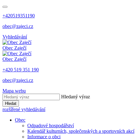
+420519351190
obec@zajeci.cz
Vyhledávání
Obec
Zaječí
Obec
Zaječí
+420 519 351 190
obec@zajeci.cz
Mapa webu
Hledaný výraz
Hledat
rozšířené vyhledávání
Obec
Odpadové hospodářství
Kalendář kulturních, společenských a sportovních akcí
Informace o obci