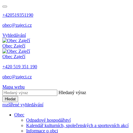
+420519351190
obec@zajeci.cz
Vyhledávání
Obec
Zaječí
Obec
Zaječí
+420 519 351 190
obec@zajeci.cz
Mapa webu
Hledaný výraz
Hledat
rozšířené vyhledávání
Obec
Odpadové hospodářství
Kalendář kulturních, společenských a sportovních akcí
Informace o obci