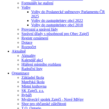
Formuláře ke stažení
Volby
Volby do Poslanecké sněmovny Parlamentu ČR
2025
Volby do zastupitelstev obcí 2022
Volby do zastupitelstev obcí 2018
Provozní a správní řády
Správní úřady s působností pro Obec Zaječí
Registr oznámení
Dotace
Rozpočet
Aktuálně
Aktuality
Kalendář akcí
Hlášení místního rozhlasu
Radniční listy
Organizace
Základní škola
Mateřská škola
Místní knihovna
SK Zaječí. z.s.
Rybáři
Myslivecký spolek Zaječí - Nové Mlýny
Sbor pro občanské záležitosti
T.O. Ontario