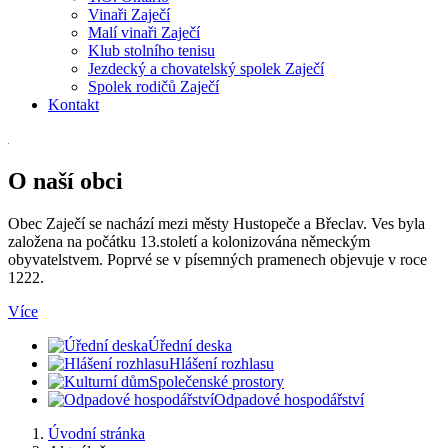
Vinaři Zaječí
Malí vinaři Zaječí
Klub stolního tenisu
Jezdecký a chovatelský spolek Zaječí
Spolek rodičů Zaječí
Kontakt
O naší obci
Obec Zaječí se nachází mezi městy Hustopeče a Břeclav. Ves byla
založena na počátku 13.století a kolonizována německým
obyvatelstvem. Poprvé se v písemných pramenech objevuje v roce
1222.
Více
Úřední deska
Hlášení rozhlasu
Společenské prostory
Odpadové hospodářství
Úvodní stránka