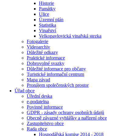
Historie
Památky
Ulice
Územní plán
Statistika
Vinařství
Velkopavlovická vinařská stezka
Fotogalerie
Videoarchiv
Důležité odkazy
Praktické informace
Dobrovolné svazky
Důležité informace pro občany
Turistické informační centrum
Mapa závad
Pronájem společenských prostor
Úřad obce
Úřední deska
e-podatelna
Povinné informace
GDPR - zásady ochrany osobních údajů
Obecně závazné vyhlášky a nařízení obce
Zastupitelstvo obce
Rada obce
Hospodářská komise 2014 - 2018