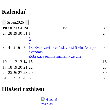
Kalendář
Srpen
2026
Po
Út
St
Čt
Pá
So
Ne
27
28
29
30
31
1
2
8
2
3
4
5
6
7
18. Svatovavřinecká slavnost
S vinařem pod
9
hvězdami
Zobrazit všechny záznamy ze dne
10
11
12
13
14
15
16
17
18
19
20
21
22
23
24
25
26
27
28
29
30
31
1
2
3
4
5
6
Hlášení rozhlasu