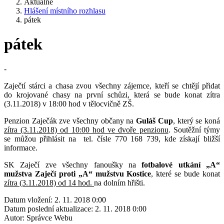
Aktuálně
Hlášení místního rozhlasu
pátek
pátek
-
Zaječtí stárci a chasa zvou všechny zájemce, kteří se chtějí přidat
do krojované chasy na první schůzi, která se bude konat zítra
(3.11.2018) v 18:00 hod v tělocvičně ZŠ.
Penzion Zaječák zve všechny občany na
Guláš Cup
, který se koná
zítra (3.11.2018) od 10:00 hod ve dvoře penzionu
. Soutěžní týmy
se můžou přihlásit na tel. čísle 770 168 739, kde získají bližší
informace.
SK Zaječí zve všechny fanoušky na
fotbalové utkání „A“
mužstva Zaječí proti „A“ mužstvu Kostice
, které se bude konat
zítra (3.11.2018) od 14 hod.
na dolním hřišti.
Datum vložení:
2. 11. 2018 0:00
Datum poslední aktualizace:
2. 11. 2018 0:00
Autor:
Správce Webu