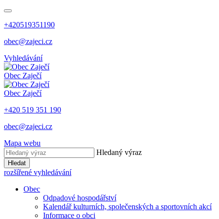
+420519351190
obec@zajeci.cz
Vyhledávání
Obec
Zaječí
Obec
Zaječí
+420 519 351 190
obec@zajeci.cz
Mapa webu
Hledaný výraz
Hledat
rozšířené vyhledávání
Obec
Odpadové hospodářství
Kalendář kulturních, společenských a sportovních akcí
Informace o obci