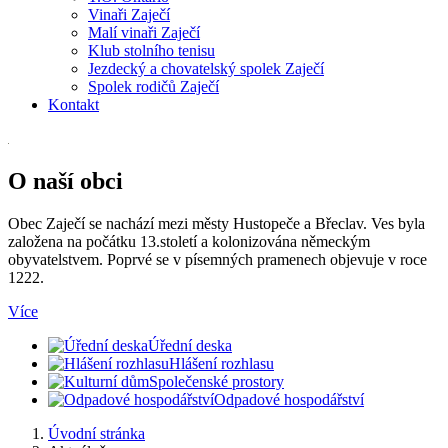
Vinaři Zaječí
Malí vinaři Zaječí
Klub stolního tenisu
Jezdecký a chovatelský spolek Zaječí
Spolek rodičů Zaječí
Kontakt
O naší obci
Obec Zaječí se nachází mezi městy Hustopeče a Břeclav. Ves byla
založena na počátku 13.století a kolonizována německým
obyvatelstvem. Poprvé se v písemných pramenech objevuje v roce
1222.
Více
Úřední deska
Hlášení rozhlasu
Společenské prostory
Odpadové hospodářství
Úvodní stránka