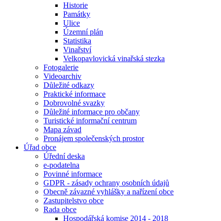
Historie
Památky
Ulice
Územní plán
Statistika
Vinařství
Velkopavlovická vinařská stezka
Fotogalerie
Videoarchiv
Důležité odkazy
Praktické informace
Dobrovolné svazky
Důležité informace pro občany
Turistické informační centrum
Mapa závad
Pronájem společenských prostor
Úřad obce
Úřední deska
e-podatelna
Povinné informace
GDPR - zásady ochrany osobních údajů
Obecně závazné vyhlášky a nařízení obce
Zastupitelstvo obce
Rada obce
Hospodářská komise 2014 - 2018