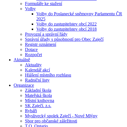
Formuláře ke stažení
Volby
Volby do Poslanecké sněmovny Parlamentu ČR
2025
Volby do zastupitelstev obcí 2022
Volby do zastupitelstev obcí 2018
Provozní a správní řády
Správní úřady s působností pro Obec Zaječí
Registr oznámení
Dotace
Rozpočet
Aktuálně
Aktuality
Kalendář akcí
Hlášení místního rozhlasu
Radniční listy
Organizace
Základní škola
Mateřská škola
Místní knihovna
SK Zaječí. z.s.
Rybáři
Myslivecký spolek Zaječí - Nové Mlýny
Sbor pro občanské záležitosti
T.O. Ontario