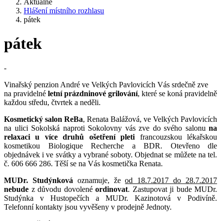
Aktuálně
Hlášení místního rozhlasu
pátek
pátek
-
Vinařský penzion André ve Velkých Pavlovicích Vás srdečně zve
na pravidelné
letní prázdninové grilování
, které se koná pravidelně
každou středu, čtvrtek a neděli.
Kosmetický salon ReBa
, Renata Balážová, ve Velkých Pavlovicích
na ulici Sokolská naproti Sokolovny vás zve do svého salonu
na
relaxaci u více druhů ošetření pleti
francouzskou lékařskou
kosmetikou Biologique Recherche a BDR. Otevřeno dle
objednávek i ve svátky a vybrané soboty. Objednat se můžete na tel.
č. 606 666 286. Těší se na Vás kosmetička Renata.
MUDr. Studýnková
oznamuje, že
od 18.7.2017 do 28.7.2017
nebude
z důvodu dovolené
ordinovat
. Zastupovat ji bude MUDr.
Studýnka v Hustopečích a MUDr. Kazinotová v Podivíně.
Telefonní kontakty jsou vyvěšeny v prodejně Jednoty.