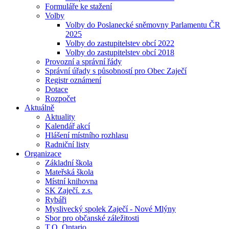
Formuláře ke stažení
Volby
Volby do Poslanecké sněmovny Parlamentu ČR
2025
Volby do zastupitelstev obcí 2022
Volby do zastupitelstev obcí 2018
Provozní a správní řády
Správní úřady s působností pro Obec Zaječí
Registr oznámení
Dotace
Rozpočet
Aktuálně
Aktuality
Kalendář akcí
Hlášení místního rozhlasu
Radniční listy
Organizace
Základní škola
Mateřská škola
Místní knihovna
SK Zaječí. z.s.
Rybáři
Myslivecký spolek Zaječí - Nové Mlýny
Sbor pro občanské záležitosti
T.O. Ontario