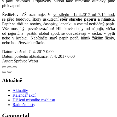
s jarní dekorací. Připraveny budou také řemeslné dílničky plné
překvapení.
Ředitelství ZŠ oznamuje, že
ve středu 12.4.2017 od 7.15 hod.
se před budovou školy uskuteční
sběr starého papíru a hliníku
.
Papír se třídí na noviny, časopisy, lepenku a ostatní netříděný papír.
Vše musí být pevně svázáno! Hliníkové obaly od nápojů, víčka
od jogurtů a paštik, alobal apod. se odevzdávají v sáčku, v pytli
nebo v krabici. Nabídněte starý papír, popř. hliník žákům školy,
nebo ho přivezte ke škole.
Datum vložení:
7. 4. 2017 0:00
Datum poslední aktualizace:
7. 4. 2017 0:00
Autor:
Správce Webu
Aktuálně
Aktuality
Kalendář akcí
Hlášení místního rozhlasu
Radniční listy
Geoportal