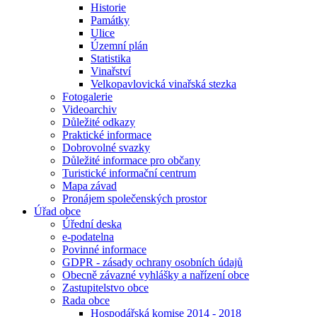
Historie
Památky
Ulice
Územní plán
Statistika
Vinařství
Velkopavlovická vinařská stezka
Fotogalerie
Videoarchiv
Důležité odkazy
Praktické informace
Dobrovolné svazky
Důležité informace pro občany
Turistické informační centrum
Mapa závad
Pronájem společenských prostor
Úřad obce
Úřední deska
e-podatelna
Povinné informace
GDPR - zásady ochrany osobních údajů
Obecně závazné vyhlášky a nařízení obce
Zastupitelstvo obce
Rada obce
Hospodářská komise 2014 - 2018