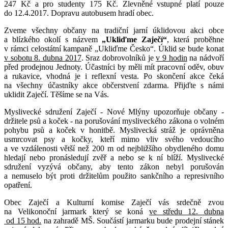
247 Kč a pro studenty 175 Kč. Zlevněné vstupné platí pouze
do 12.4.2017. Dopravu autobusem hradí obec.
Zveme všechny občany na tradiční jarní úklidovou akci obce
a blízkého okolí s názvem
„Ukliďme Zaječí“
, která proběhne
v rámci celostátní kampaně „Ukliďme Česko“. Úklid se bude konat
v sobotu 8. dubna 2017
. Sraz dobrovolníků je
v 9 hodin
na nádvoří
před prodejnou Jednoty. Účastníci by měli mít pracovní oděv, obuv
a rukavice, vhodná je i reflexní vesta. Po skončení akce čeká
na všechny účastníky akce občerstvení zdarma. Přijďte s námi
uklidit Zaječí. Těšíme se na Vás.
Myslivecké sdružení Zaječí - Nové Mlýny upozorňuje občany -
držitele psů a koček - na porušování mysliveckého zákona o volném
pohybu psů a koček v honitbě. Myslivecká stráž je oprávněna
usmrcovat psy a kočky, kteří mimo vliv svého vedoucího
a ve vzdálenosti větší než 200 m od nejbližšího obydleného domu
hledají nebo pronásledují zvěř a nebo se k ní blíží. Myslivecké
sdružení vyzývá občany, aby tento zákon nebyl porušován
a nemuselo být proti držitelům použito sankčního a represivního
opatření.
Obec Zaječí a Kulturní komise Zaječí vás srdečně zvou
na Velikonoční jarmark který se koná
ve středu 12. dubna
od 15 hod.
na zahradě MŠ. Součástí jarmarku bude prodejní stánek