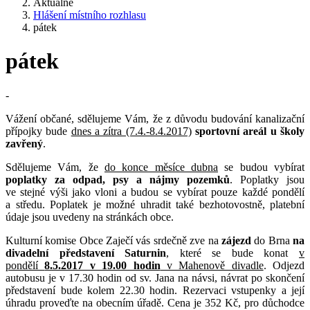
Aktuálně
Hlášení místního rozhlasu
pátek
pátek
-
Vážení občané, sdělujeme Vám, že z důvodu budování kanalizační
přípojky bude
dnes a zítra (7.4.-8.4.2017)
sportovní areál u školy
zavřený
.
Sdělujeme Vám, že
do konce měsíce dubna
se budou vybírat
poplatky za odpad, psy a nájmy pozemků
. Poplatky jsou
ve stejné výši jako vloni a budou se vybírat pouze každé pondělí
a středu. Poplatek je možné uhradit také bezhotovostně, platební
údaje jsou uvedeny na stránkách obce.
Kulturní komise Obce Zaječí vás srdečně zve na
zájezd
do Brna
na
divadelní představení
Saturnin
, které se bude konat
v
pondělí
8.5.2017 v 19.00 hodin
v Mahenově divadle
. Odjezd
autobusu je v 17.30 hodin od sv. Jana na návsi, návrat po skončení
představení bude kolem 22.30 hodin. Rezervaci vstupenky a její
úhradu proveďte na obecním úřadě. Cena je 352 Kč, pro důchodce