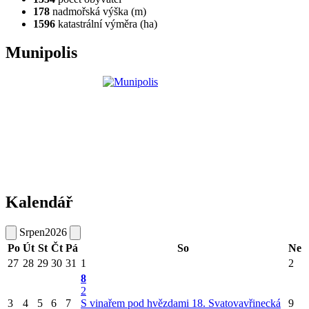
178
nadmořská výška (m)
1596
katastrální výměra (ha)
Munipolis
Kalendář
Srpen
2026
Po
Út
St
Čt
Pá
So
Ne
27
28
29
30
31
1
2
8
2
3
4
5
6
7
S vinařem pod hvězdami
18. Svatovavřinecká
9