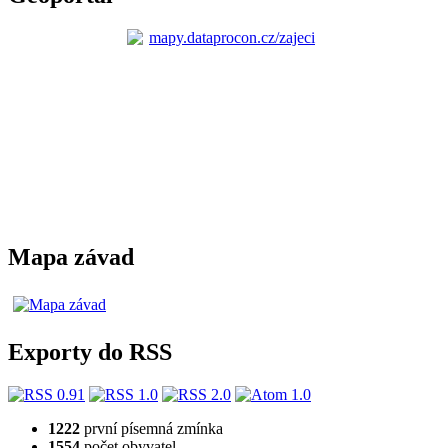
Mapa závad
Exporty do RSS
1222
první písemná zmínka
1554
počet obyvatel