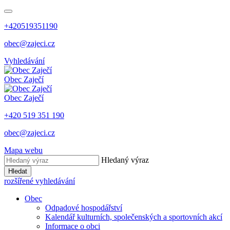
+420519351190
obec@zajeci.cz
Vyhledávání
Obec
Zaječí
Obec
Zaječí
+420 519 351 190
obec@zajeci.cz
Mapa webu
Hledaný výraz
Hledat
rozšířené vyhledávání
Obec
Odpadové hospodářství
Kalendář kulturních, společenských a sportovních akcí
Informace o obci