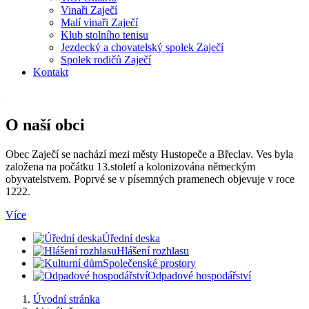
Vinaři Zaječí
Malí vinaři Zaječí
Klub stolního tenisu
Jezdecký a chovatelský spolek Zaječí
Spolek rodičů Zaječí
Kontakt
O naší obci
Obec Zaječí se nachází mezi městy Hustopeče a Břeclav. Ves byla
založena na počátku 13.století a kolonizována německým
obyvatelstvem. Poprvé se v písemných pramenech objevuje v roce
1222.
Více
Úřední deska
Hlášení rozhlasu
Společenské prostory
Odpadové hospodářství
Úvodní stránka