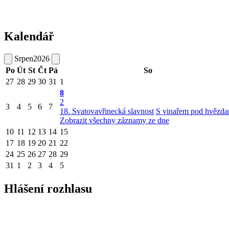
Kalendář
Srpen
2026
Po
Út
St
Čt
Pá
So
27
28
29
30
31
1
8
2
3
4
5
6
7
18. Svatovavřinecká slavnost
S vinařem pod hvězda
Zobrazit všechny záznamy ze dne
10
11
12
13
14
15
17
18
19
20
21
22
24
25
26
27
28
29
31
1
2
3
4
5
Hlášení rozhlasu