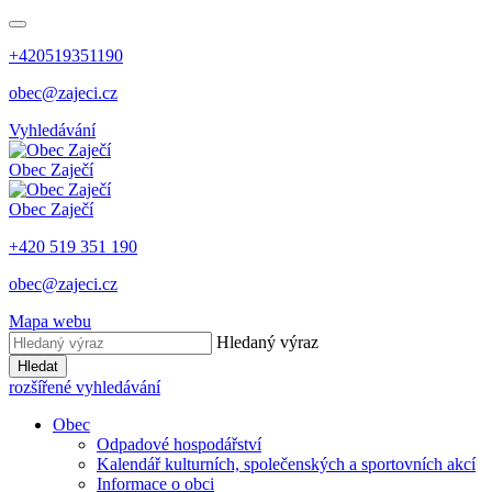
+420519351190
obec@zajeci.cz
Vyhledávání
Obec
Zaječí
Obec
Zaječí
+420 519 351 190
obec@zajeci.cz
Mapa webu
Hledaný výraz
Hledat
rozšířené vyhledávání
Obec
Odpadové hospodářství
Kalendář kulturních, společenských a sportovních akcí
Informace o obci