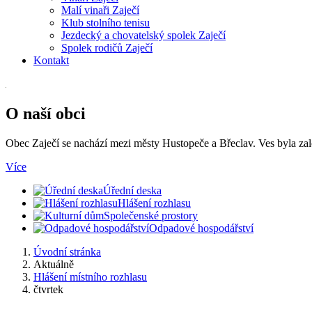
Malí vinaři Zaječí
Klub stolního tenisu
Jezdecký a chovatelský spolek Zaječí
Spolek rodičů Zaječí
Kontakt
O naší obci
Obec Zaječí se nachází mezi městy Hustopeče a Břeclav. Ves byla za
Více
Úřední deska
Hlášení rozhlasu
Společenské prostory
Odpadové hospodářství
Úvodní stránka
Aktuálně
Hlášení místního rozhlasu
čtvrtek