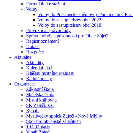
Formuláře ke stažení
Volby
Volby do Poslanecké sněmovny Parlamentu ČR 2
Volby do zastupitelstev obcí 2022
Volby do zastupitelstev obcí 2018
Provozní a správní řády
Správní úřady s působností pro Obec Zaječí
Registr oznámení
Dotace
Rozpočet
Aktuálně
Aktuality
Kalendář akcí
Hlášení místního rozhlasu
Radniční listy
Organizace
Základní škola
Mateřská škola
Místní knihovna
SK Zaječí. z.s.
Rybáři
Myslivecký spolek Zaječí - Nové Mlýny
Sbor pro občanské záležitosti
T.O. Ontario
Vinaři Zaječí