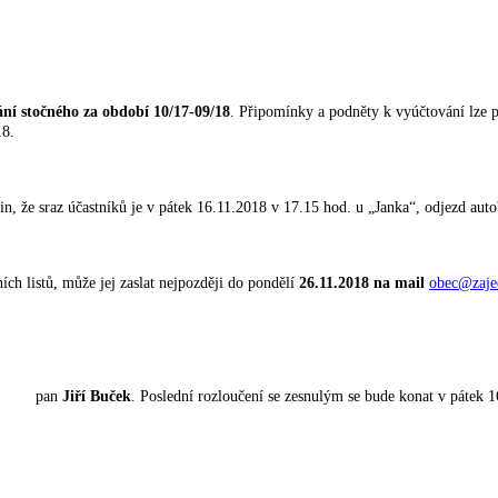
ní stočného za období 10/17-09/18
. Připomínky a podněty k vyúčtování lze
18.
n, že sraz účastníků je v pátek 16.11.2018 v 17.15 hod. u „Janka“, odjezd auto
ch listů, může jej zaslat nejpozději do pondělí
26.11.2018 na mail
obec@zaje
emřel pan
Jiří Buček
. Poslední rozloučení se zesnulým se bude konat v pátek 