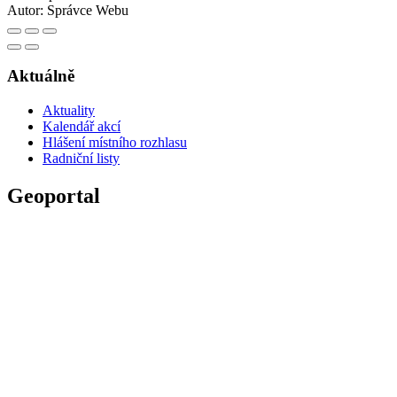
Autor:
Správce Webu
Aktuálně
Aktuality
Kalendář akcí
Hlášení místního rozhlasu
Radniční listy
Geoportal