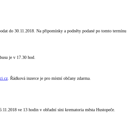
 podat do 30.11.2018. Na připomínky a podněty podané po tomto termínu
busu je v 17.30 hod.
ci.cz
. Řádková inzerce je pro místní občany zdarma.
16.11.2018 ve 13 hodin v obřadní síni krematoria města Hustopeče.