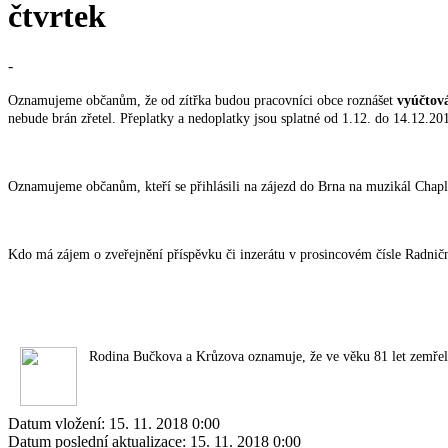
čtvrtek
-
Oznamujeme občanům, že od zítřka budou pracovníci obce roznášet
vyúčtová
nebude brán zřetel. Přeplatky a nedoplatky jsou splatné od 1.12. do 14.12.20
Oznamujeme občanům, kteří se přihlásili na zájezd do Brna na muzikál Chapli
Kdo má zájem o zveřejnění příspěvku či inzerátu v prosincovém čísle Radniční
Rodina Bučkova a Krůzova oznamuje, že ve věku 81 let z
Datum vložení:
15. 11. 2018 0:00
Datum poslední aktualizace:
15. 11. 2018 0:00