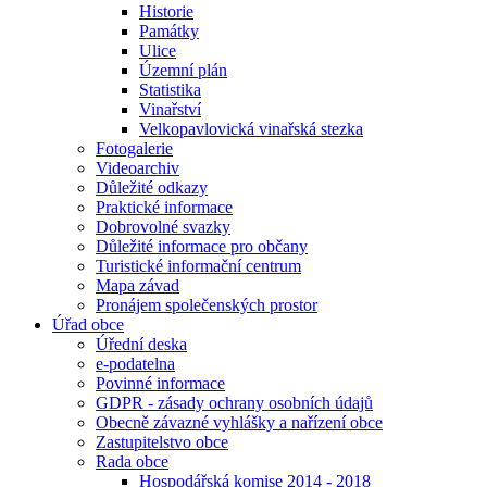
Historie
Památky
Ulice
Územní plán
Statistika
Vinařství
Velkopavlovická vinařská stezka
Fotogalerie
Videoarchiv
Důležité odkazy
Praktické informace
Dobrovolné svazky
Důležité informace pro občany
Turistické informační centrum
Mapa závad
Pronájem společenských prostor
Úřad obce
Úřední deska
e-podatelna
Povinné informace
GDPR - zásady ochrany osobních údajů
Obecně závazné vyhlášky a nařízení obce
Zastupitelstvo obce
Rada obce
Hospodářská komise 2014 - 2018