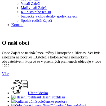
Vinaři Zaječí
Malí vinaři Zaječí
Klub stolního tenisu
Jezdecký a chovatelský spolek Zaječí
Spolek rodičů Zaječí
Kontakt
O naší obci
Obec Zaječí se nachází mezi městy Hustopeče a Břeclav. Ves byla
založena na počátku 13.století a kolonizována německým
obyvatelstvem. Poprvé se v písemných pramenech objevuje v roce
1222.
Více
Úřední deska
Hlášení rozhlasu
Společenské prostory
Odpadové hospodářství