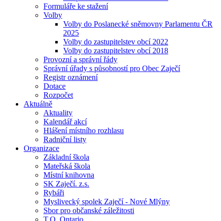
Formuláře ke stažení
Volby
Volby do Poslanecké sněmovny Parlamentu ČR
2025
Volby do zastupitelstev obcí 2022
Volby do zastupitelstev obcí 2018
Provozní a správní řády
Správní úřady s působností pro Obec Zaječí
Registr oznámení
Dotace
Rozpočet
Aktuálně
Aktuality
Kalendář akcí
Hlášení místního rozhlasu
Radniční listy
Organizace
Základní škola
Mateřská škola
Místní knihovna
SK Zaječí. z.s.
Rybáři
Myslivecký spolek Zaječí - Nové Mlýny
Sbor pro občanské záležitosti
T.O. Ontario