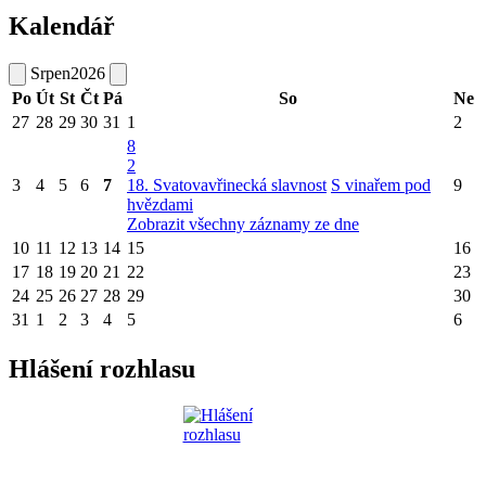
Kalendář
Srpen
2026
Po
Út
St
Čt
Pá
So
Ne
27
28
29
30
31
1
2
8
2
3
4
5
6
7
18. Svatovavřinecká slavnost
S vinařem pod
9
hvězdami
Zobrazit všechny záznamy ze dne
10
11
12
13
14
15
16
17
18
19
20
21
22
23
24
25
26
27
28
29
30
31
1
2
3
4
5
6
Hlášení rozhlasu