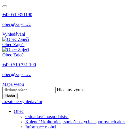
+420519351190
obec@zajeci.cz
Vyhledávání
Obec
Zaječí
Obec
Zaječí
+420 519 351 190
obec@zajeci.cz
Mapa webu
Hledaný výraz
Hledat
rozšířené vyhledávání
Obec
Odpadové hospodářství
Kalendář kulturních, společenských a sportovních akcí
Informace o obci