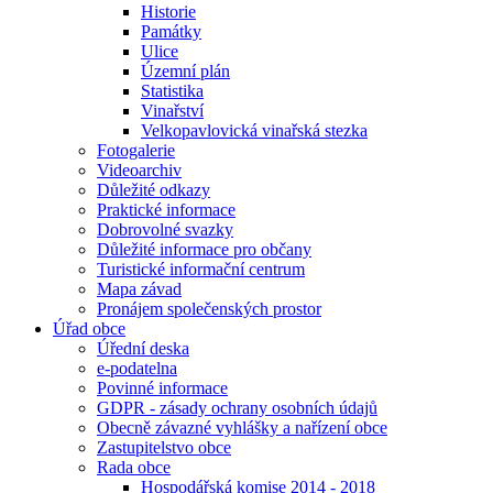
Historie
Památky
Ulice
Územní plán
Statistika
Vinařství
Velkopavlovická vinařská stezka
Fotogalerie
Videoarchiv
Důležité odkazy
Praktické informace
Dobrovolné svazky
Důležité informace pro občany
Turistické informační centrum
Mapa závad
Pronájem společenských prostor
Úřad obce
Úřední deska
e-podatelna
Povinné informace
GDPR - zásady ochrany osobních údajů
Obecně závazné vyhlášky a nařízení obce
Zastupitelstvo obce
Rada obce
Hospodářská komise 2014 - 2018