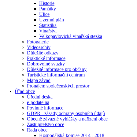
Historie
Památky
Ulice
Územní plán
Statistika
Vinařství
Velkopavlovická vinařská stezka
Fotogalerie
Videoarchiv
Důležité odkazy
Praktické informace
Dobrovolné svazky
Důležité informace pro občany
Turistické informační centrum
Mapa závad
Pronájem společenských prostor
Úřad obce
Úřední deska
e-podatelna
Povinné informace
GDPR - zásady ochrany osobních údajů
Obecně závazné vyhlášky a nařízení obce
Zastupitelstvo obce
Rada obce
Hospodářská komise 2014 - 2018