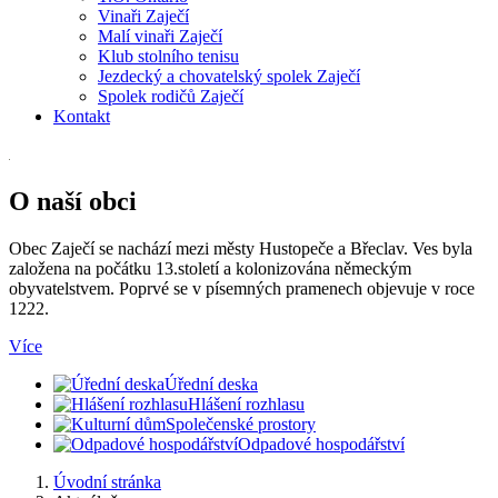
Vinaři Zaječí
Malí vinaři Zaječí
Klub stolního tenisu
Jezdecký a chovatelský spolek Zaječí
Spolek rodičů Zaječí
Kontakt
O naší obci
Obec Zaječí se nachází mezi městy Hustopeče a Břeclav. Ves byla
založena na počátku 13.století a kolonizována německým
obyvatelstvem. Poprvé se v písemných pramenech objevuje v roce
1222.
Více
Úřední deska
Hlášení rozhlasu
Společenské prostory
Odpadové hospodářství
Úvodní stránka