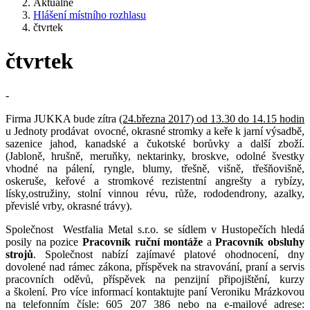
Aktuálně
Hlášení místního rozhlasu
čtvrtek
čtvrtek
-
Firma JUKKA bude zítra
(24.března 2017) od 13.30 do 14.15 hodin
u Jednoty prodávat ovocné, okrasné stromky a keře k jarní výsadbě,
sazenice jahod, kanadské a čukotské borůvky a další zboží.
(Jabloně, hrušně, meruňky, nektarinky, broskve, odolné švestky
vhodné na pálení, ryngle, blumy, třešně, višně, třešňovišně,
oskeruše, keřové a stromkové rezistentní angrešty a rybízy,
lísky,ostružiny, stolní vinnou révu, růže, rododendrony, azalky,
převislé vrby, okrasné trávy).
Společnost Westfalia Metal s.r.o. se sídlem v Hustopečích hledá
posily na pozice
Pracovník ruční montáže
a
Pracovník obsluhy
strojů
. Společnost nabízí zajímavé platové ohodnocení, dny
dovolené nad rámec zákona, příspěvek na stravování, praní a servis
pracovních oděvů, příspěvek na penzijní připojištění, kurzy
a školení. Pro více informací kontaktujte paní Veroniku Mrázkovou
na telefonním čísle: 605 207 386 nebo na e-mailové adrese: