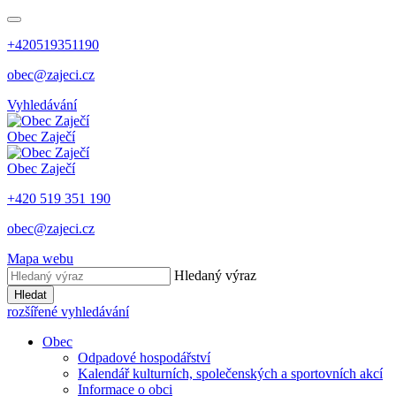
+420519351190
obec@zajeci.cz
Vyhledávání
Obec
Zaječí
Obec
Zaječí
+420 519 351 190
obec@zajeci.cz
Mapa webu
Hledaný výraz
Hledat
rozšířené vyhledávání
Obec
Odpadové hospodářství
Kalendář kulturních, společenských a sportovních akcí
Informace o obci