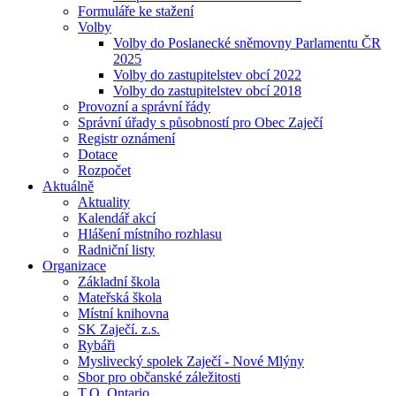
Formuláře ke stažení
Volby
Volby do Poslanecké sněmovny Parlamentu ČR
2025
Volby do zastupitelstev obcí 2022
Volby do zastupitelstev obcí 2018
Provozní a správní řády
Správní úřady s působností pro Obec Zaječí
Registr oznámení
Dotace
Rozpočet
Aktuálně
Aktuality
Kalendář akcí
Hlášení místního rozhlasu
Radniční listy
Organizace
Základní škola
Mateřská škola
Místní knihovna
SK Zaječí. z.s.
Rybáři
Myslivecký spolek Zaječí - Nové Mlýny
Sbor pro občanské záležitosti
T.O. Ontario