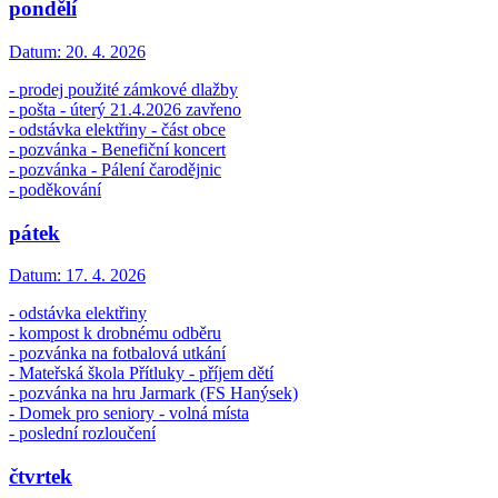
pondělí
Datum:
20. 4. 2026
- prodej použité zámkové dlažby
- pošta - úterý 21.4.2026 zavřeno
- odstávka elektřiny - část obce
- pozvánka - Benefiční koncert
- pozvánka - Pálení čarodějnic
- poděkování
pátek
Datum:
17. 4. 2026
- odstávka elektřiny
- kompost k drobnému odběru
- pozvánka na fotbalová utkání
- Mateřská škola Přítluky - příjem dětí
- pozvánka na hru Jarmark (FS Hanýsek)
- Domek pro seniory - volná místa
- poslední rozloučení
čtvrtek