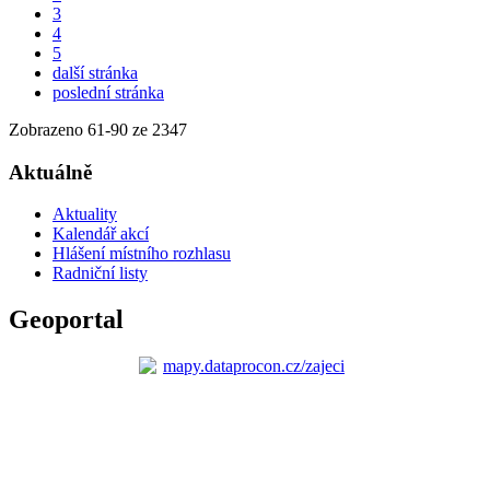
3
4
5
další stránka
poslední stránka
Zobrazeno
61
-
90
ze 2347
Aktuálně
Aktuality
Kalendář akcí
Hlášení místního rozhlasu
Radniční listy
Geoportal