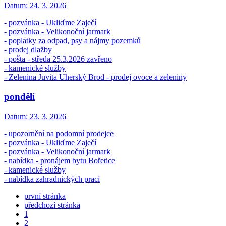
Datum:
24. 3. 2026
- pozvánka - Ukliďme Zaječí
- pozvánka - Velikonoční jarmark
- poplatky za odpad, psy a nájmy pozemků
- prodej dlažby
- pošta - středa 25.3.2026 zavřeno
- kamenické služby
- Zelenina Juvita Uherský Brod - prodej ovoce a zeleniny
pondělí
Datum:
23. 3. 2026
- upozornění na podomní prodejce
- pozvánka - Ukliďme Zaječí
- pozvánka - Velikonoční jarmark
- nabídka - pronájem bytu Bořetice
- kamenické služby
- nabídka zahradnických prací
první stránka
předchozí stránka
1
2