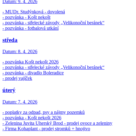
Datum:
9. 4. 2026
- MUDr. Studýnková - dovolená
- pozvánka - Košt nekošt
- pozvánka - střelecké závody „Velikonoční beránek“
- pozvánka - fotbalová utkání
středa
Datum:
8. 4. 2026
- pozvánka Košt nekošt 2026
- pozvánka - střelecké závody „Velikonoční beránek“
- pozvánka - divadlo Boleradice
- prodej vajíček
úterý
Datum:
7. 4. 2026
- poplatky za odpad, psy a nájmy pozemků
- pozvánka - Košt nekošt 2026
- Zelenina Juvita Uherský Brod - prodej ovoce a zeleniny
- Firma Kohaplant - prodej stromků + hnojivo