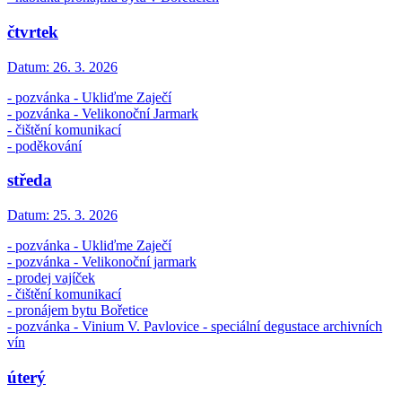
čtvrtek
Datum:
26. 3. 2026
- pozvánka - Ukliďme Zaječí
- pozvánka - Velikonoční Jarmark
- čištění komunikací
- poděkování
středa
Datum:
25. 3. 2026
- pozvánka - Ukliďme Zaječí
- pozvánka - Velikonoční jarmark
- prodej vajíček
- čištění komunikací
- pronájem bytu Bořetice
- pozvánka - Vinium V. Pavlovice - speciální degustace archivních
vín
úterý