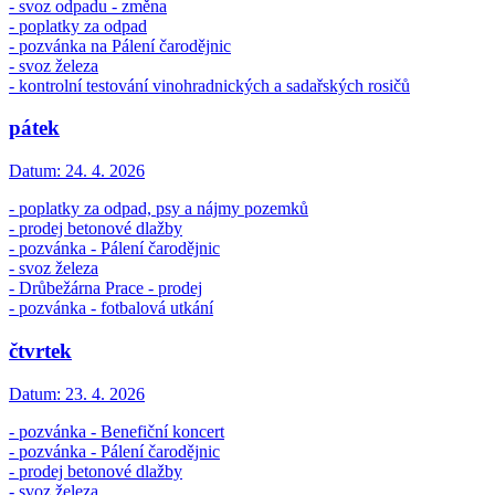
- svoz odpadu - změna
- poplatky za odpad
- pozvánka na Pálení čarodějnic
- svoz železa
- kontrolní testování vinohradnických a sadařských rosičů
pátek
Datum:
24. 4. 2026
- poplatky za odpad, psy a nájmy pozemků
- prodej betonové dlažby
- pozvánka - Pálení čarodějnic
- svoz železa
- Drůbežárna Prace - prodej
- pozvánka - fotbalová utkání
čtvrtek
Datum:
23. 4. 2026
- pozvánka - Benefiční koncert
- pozvánka - Pálení čarodějnic
- prodej betonové dlažby
- svoz železa