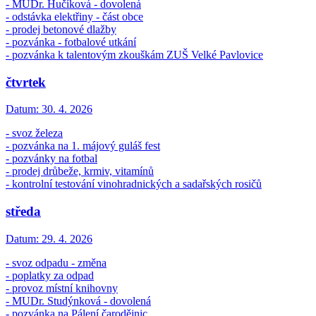
- MUDr. Hučíková - dovolená
- odstávka elektřiny - část obce
- prodej betonové dlažby
- pozvánka - fotbalové utkání
- pozvánka k talentovým zkouškám ZUŠ Velké Pavlovice
čtvrtek
Datum:
30. 4. 2026
- svoz železa
- pozvánka na 1. májový guláš fest
- pozvánky na fotbal
- prodej drůbeže, krmiv, vitamínů
- kontrolní testování vinohradnických a sadařských rosičů
středa
Datum:
29. 4. 2026
- svoz odpadu - změna
- poplatky za odpad
- provoz místní knihovny
- MUDr. Studýnková - dovolená
- pozvánka na Pálení čarodějnic