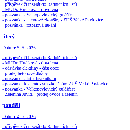
- příspěvek či inzerát do Radničních listů
- MUDr. Hučíková - dovolená
- pozvánka - Velkopavlovický gulášfest
- pozvánka - talentové zkoušky - ZUŠ Velké Pavlovice
- pozvánka - fotbalová utkání
úterý
Datum:
5. 5. 2026
- příspěvěk či inzerát do Radničních listů
- MUDr. Hučíková - dovolená
- odstávka elektřiny - část obce
- prodej betonové dlažby
- pozvánka - fotbalové utkání
- pozvánka k talentovým zkouškám ZUŠ Velké Pavlovice
- pozvánka - Velkopavlovický gulášfest
- Zelenina Juvita - prodej ovoce a zelenin
pondělí
Datum:
4. 5. 2026
- příspěvěk či inzerát do Radničních listů