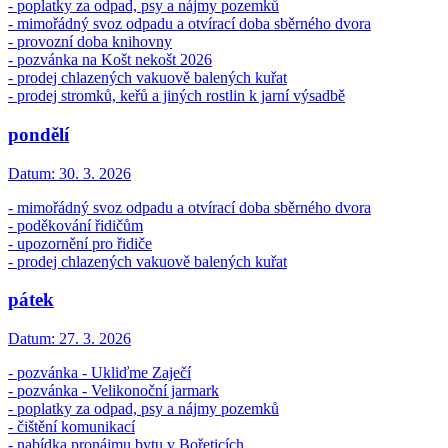
- poplatky za odpad, psy a nájmy pozemků
- mimořádný svoz odpadu a otvírací doba sběrného dvora
- provozní doba knihovny
- pozvánka na Košt nekošt 2026
- prodej chlazených vakuově balených kuřat
- prodej stromků, keřů a jiných rostlin k jarní výsadbě
pondělí
Datum:
30. 3. 2026
- mimořádný svoz odpadu a otvírací doba sběrného dvora
- poděkování řidičům
- upozornění pro řidiče
- prodej chlazených vakuově balených kuřat
pátek
Datum:
27. 3. 2026
- pozvánka - Ukliďme Zaječí
- pozvánka - Velikonoční jarmark
- poplatky za odpad, psy a nájmy pozemků
- čištění komunikací
- nabídka pronájmu bytu v Bořeticích