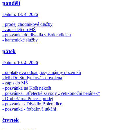
pondělí
Datum:
13. 4. 2026
- prodej chodníkové dlažby
- zápis dětí do MŠ
- pozvánka do divadla v Boleradicích
- kamenické služby
pátek
Datum:
10. 4. 2026
- poplatky za odpad, psy a nájmy pozemků
- MUDr. Studýnková - dovolená
- zápis do MŠ
- pozvánka na Košt nekošt
- pozvánka - střelecké závody „Velikonoční beránek“
- Drůbežárna Prace - prodej
- pozvánka - Divadlo Boleradice
- pozvánka - fotbalová utkání
čtvrtek