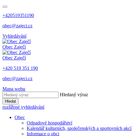
+420519351190
obec@zajeci.cz
Vyhledávání
Obec
Zaječí
Obec
Zaječí
+420 519 351 190
obec@zajeci.cz
Mapa webu
Hledaný výraz
Hledat
rozšířené vyhledávání
Obec
Odpadové hospodářství
Kalendář kulturních, společenských a sportovních akcí
Informace o obci