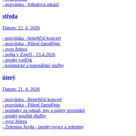
- pozvánka - fotbalová utkání
středa
Datum:
22. 4. 2026
- pozvánka - benefiční koncert
- pozvánka - Pálení čarodějnic
- svoz železa
- pošta v Zaječí - 23.4.2026
- prodej vajíček
- kominické a topenářské služby
úterý
Datum:
21. 4. 2026
- pozvánka - Benefiční koncert
- pozvánka - Pálení čarodějnic
- poplatky za odpad, psy a nájmy pozemků
- prodej použité dlažby
- svoz železa
- Zelenina Juvita - prodej ovoce a zeleniny