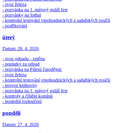
- svoz železa
- pozvánka na 1. májový guláš fest
- pozvánky na fotbal
- kontrolní testování vinohradnických a sadařských rosičů
- poděkování
úterý
Datum:
28. 4. 2026
- svoz odpadu - změna
- poplatky za odpad
- pozvánka na Pálení čarodějnic
- svoz železa
- kontrolní testování vinohradnických a sadařských rosičů
- provoz knihovny
- pozvánka na 1. májový guláš fest
- kontroly a čištění komínů
- poslední rozloučení
pondělí
Datum:
27. 4. 2026