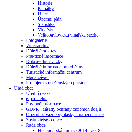
Historie
Památky
Ulice
Územní plán
Statistika
Vinařství
Velkopavlovická vinařská stezka
Fotogalerie
Videoarchiv
Důležité odkazy
Praktické informace
Dobrovolné svazky
Důležité informace pro občany
Turistické informační centrum
Mapa závad
Pronájem společenských prostor
Úřad obce
Úřední deska
e-podatelna
Povinné informace
GDPR - zásady ochrany osobních údajů
Obecně závazné vyhlášky a nařízení obce
Zastupitelstvo obce
Rada obce
Hospodářská komise 2014 - 2018