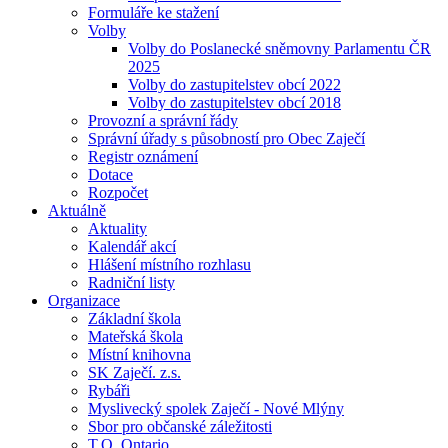
Formuláře ke stažení
Volby
Volby do Poslanecké sněmovny Parlamentu ČR
2025
Volby do zastupitelstev obcí 2022
Volby do zastupitelstev obcí 2018
Provozní a správní řády
Správní úřady s působností pro Obec Zaječí
Registr oznámení
Dotace
Rozpočet
Aktuálně
Aktuality
Kalendář akcí
Hlášení místního rozhlasu
Radniční listy
Organizace
Základní škola
Mateřská škola
Místní knihovna
SK Zaječí. z.s.
Rybáři
Myslivecký spolek Zaječí - Nové Mlýny
Sbor pro občanské záležitosti
T.O. Ontario