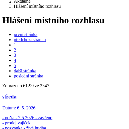
Aktuálně
Hlášení místního rozhlasu
Hlášení místního rozhlasu
první stránka
předchozí stránka
1
2
3
4
5
další stránka
poslední stránka
Zobrazeno
61
-
90
ze 2347
středa
Datum:
6. 5. 2026
- pošta - 7.5.2026 - zavřeno
- prodej vajíček
- pozvánka - živá hudba