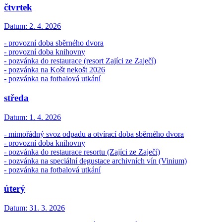
čtvrtek
Datum:
2. 4. 2026
- provozní doba sběrného dvora
- provozní doba knihovny
- pozvánka do restaurace (resort Zajíci ze Zaječí)
- pozvánka na Košt nekošt 2026
- pozvánka na fotbalová utkání
středa
Datum:
1. 4. 2026
- mimořádný svoz odpadu a otvírací doba sběrného dvora
- provozní doba knihovny
- pozvánka do restaurace resortu (Zajíci ze Zaječí)
- pozvánka na speciální degustace archivních vín (Vinium)
- pozvánka na fotbalová utkání
úterý
Datum:
31. 3. 2026