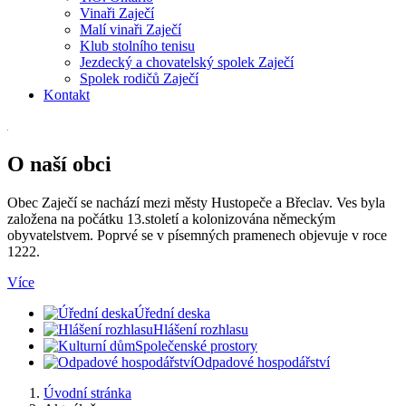
Vinaři Zaječí
Malí vinaři Zaječí
Klub stolního tenisu
Jezdecký a chovatelský spolek Zaječí
Spolek rodičů Zaječí
Kontakt
O naší obci
Obec Zaječí se nachází mezi městy Hustopeče a Břeclav. Ves byla
založena na počátku 13.století a kolonizována německým
obyvatelstvem. Poprvé se v písemných pramenech objevuje v roce
1222.
Více
Úřední deska
Hlášení rozhlasu
Společenské prostory
Odpadové hospodářství
Úvodní stránka