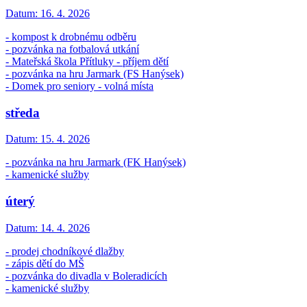
Datum:
16. 4. 2026
- kompost k drobnému odběru
- pozvánka na fotbalová utkání
- Mateřská škola Přítluky - příjem dětí
- pozvánka na hru Jarmark (FS Hanýsek)
- Domek pro seniory - volná místa
středa
Datum:
15. 4. 2026
- pozvánka na hru Jarmark (FK Hanýsek)
- kamenické služby
úterý
Datum:
14. 4. 2026
- prodej chodníkové dlažby
- zápis dětí do MŠ
- pozvánka do divadla v Boleradicích
- kamenické služby